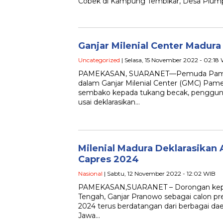
Cobek di Kampung Tembikar, Desa Plum
Ganjar Milenial Center Madur
Uncategorized
| Selasa, 15 November 2022 - 02:18
PAMEKASAN, SUARANET—Pemuda Pamek
dalam Ganjar Milenial Center (GMC) Pa
sembako kepada tukang becak, pengguna l
usai deklarasikan…
Milenial Madura Deklarasikan 
Capres 2024
Nasional
| Sabtu, 12 November 2022 - 12:02 WIB
PAMEKASAN,SUARANET – Dorongan kep
Tengah, Ganjar Pranowo sebagai calon pr
2024 terus berdatangan dari berbagai dae
Jawa…