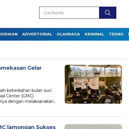
DIDIKAN
ADVERTORIAL
OLAHRAGA
KRIMINAL
TEKNO
amekasan Gelar
ih keberkahan bulan suci
nial Center (GMC)
ranya dengan melaksanakan…
MC lamongan Sukses