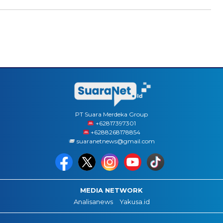
PT Suara Merdeka Group
‪+62817397301
+6288268178854
suaranetnews@gmail.com
MEDIA NETWORK
Analisanews
Yakusa.id