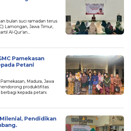
n bulan suci ramadan terus
GMC) Lamongan, Jawa Timur,
rtil Al-Qur’an…
, GMC Pamekasan
epada Petani
) Pamekasan, Madura, Jawa
endorong produktifitas
 berbagi kepada petani.
Milenial, Pendidikan
ombang.