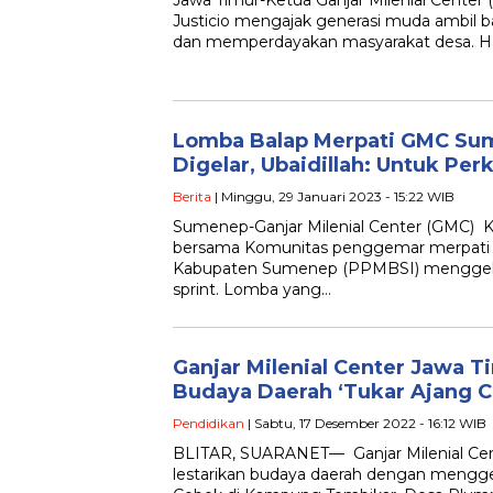
Jawa Timur-Ketua Ganjar Milenial Center 
Justicio mengajak generasi muda ambil
dan memperdayakan masyarakat desa. Ha
Lomba Balap Merpati GMC Su
Digelar, Ubaidillah: Untuk Pe
Berita
| Minggu, 29 Januari 2023 - 15:22 WIB
Sumenep-Ganjar Milenial Center (GMC)
bersama Komunitas penggemar merpati ba
Kabupaten Sumenep (PPMBSI) menggela
sprint. Lomba yang…
Ganjar Milenial Center Jawa T
Budaya Daerah ‘Tukar Ajang 
Pendidikan
| Sabtu, 17 Desember 2022 - 16:12 WIB
BLITAR, SUARANET— Ganjar Milenial Cent
lestarikan budaya daerah dengan menggel