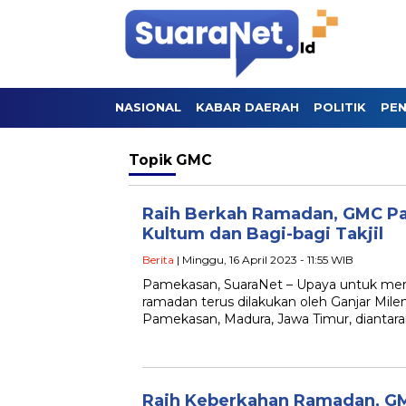
NASIONAL
KABAR DAERAH
POLITIK
PEN
Topik
GMC
Raih Berkah Ramadan, GMC P
Kultum dan Bagi-bagi Takjil
Berita
| Minggu, 16 April 2023 - 11:55 WIB
Pamekasan, SuaraNet – Upaya untuk mera
ramadan terus dilakukan oleh Ganjar Mile
Pamekasan, Madura, Jawa Timur, dianta
Raih Keberkahan Ramadan, G