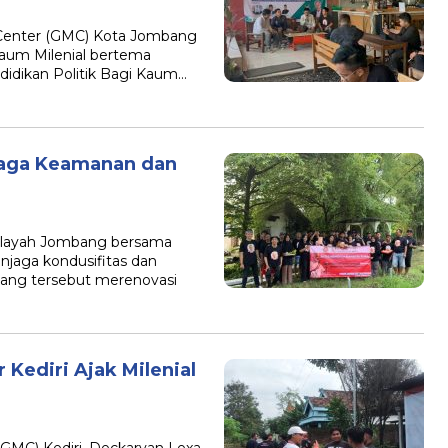
Center (GMC) Kota Jombang
 Kaum Milenial bertema
idikan Politik Bagi Kaum…
aga Keamanan dan
wilayah Jombang bersama
njaga kondusifitas dan
bang tersebut merenovasi
 Kediri Ajak Milenial