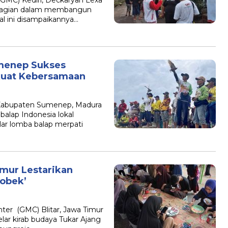
(GMC) Kediri, Deckaryan Lexa
 bagian dalam membangun
l ini disampaikannya…
menep Sukses
rkuat Kebersamaan
 Kabupaten Sumenep, Madura
lap Indonesia lokal
r lomba balap merpati
imur Lestarikan
Cobek’
er (GMC) Blitar, Jawa Timur
ar kirab budaya Tukar Ajang