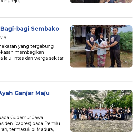
pungrejo,…
a Bagi-bagi Sembako
 WIB
asan yang tergabung
mekasan membagikan
alu lintas dan warga sekitar
Ayah Ganjar Maju
ada Gubernur Jawa
esiden (capres) pada Pemilu
rah, termasuk di Madura,