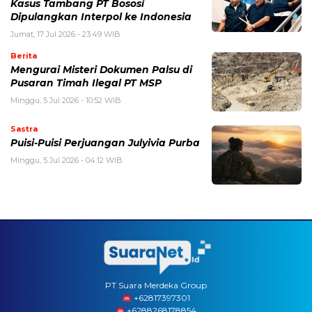
Kasus Tambang PT Bososi
Dipulangkan Interpol ke Indonesia
Jumat, 17 Jul 2026 - 23:49 WIB
Berita
Mengurai Misteri Dokumen Palsu di
Pusaran Timah Ilegal PT MSP
Minggu, 5 Jul 2026 - 10:52 WIB
Sastra
Puisi-Puisi Perjuangan Julyivia Purba
Minggu, 5 Jul 2026 - 04:12 WIB
PT Suara Merdeka Group
‪+62817397301
+6288268178854