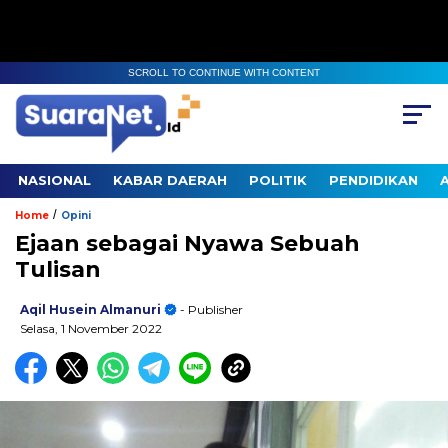
SCROLL TO CONTINUE WITH CONTENT
NASIONAL
KABAR DAERAH
POLITIK
PENDIDIKAN
/
Home
Opini
Ejaan sebagai Nyawa Sebuah
Tulisan
Aqil Husein Almanuri
- Publisher
Selasa, 1 November 2022