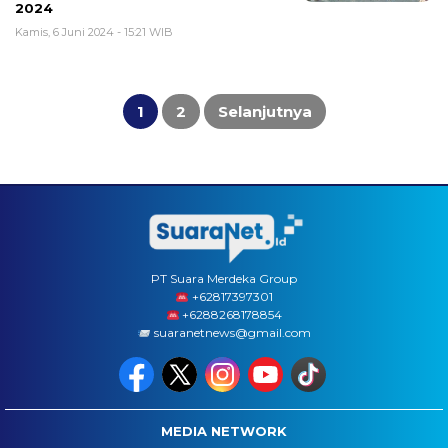
2024
Kamis, 6 Juni 2024 - 15:21 WIB
Paginasi
pos
1
2
Selanjutnya
PT Suara Merdeka Group
‪+62817397301
+6288268178854
suaranetnews@gmail.com
MEDIA NETWORK