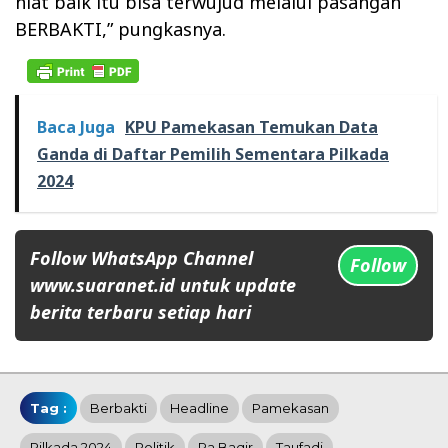
niat baik itu bisa terwujud melalui pasangan
BERBAKTI,” pungkasnya.
Baca Juga
KPU Pamekasan Temukan Data
Ganda di Daftar Pemilih Sementara Pilkada
2024
Follow WhatsApp Channel
Follow
www.suaranet.id untuk update
berita terbaru setiap hari
Tag :
Berbakti
Headline
Pamekasan
Pilkada 2024
Politik
Ra Baqir
Taufadi