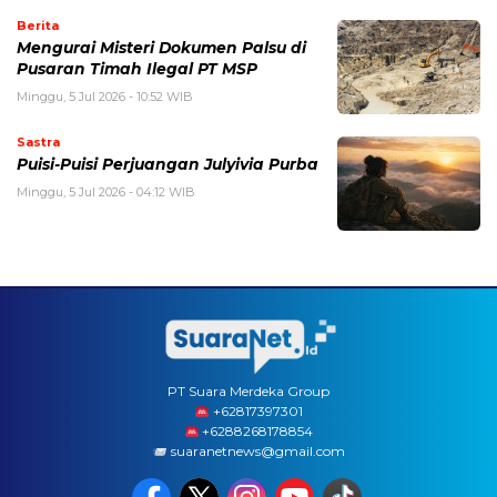
Berita
Mengurai Misteri Dokumen Palsu di
Pusaran Timah Ilegal PT MSP
Minggu, 5 Jul 2026 - 10:52 WIB
Sastra
Puisi-Puisi Perjuangan Julyivia Purba
Minggu, 5 Jul 2026 - 04:12 WIB
PT Suara Merdeka Group
‪+62817397301
+6288268178854
suaranetnews@gmail.com