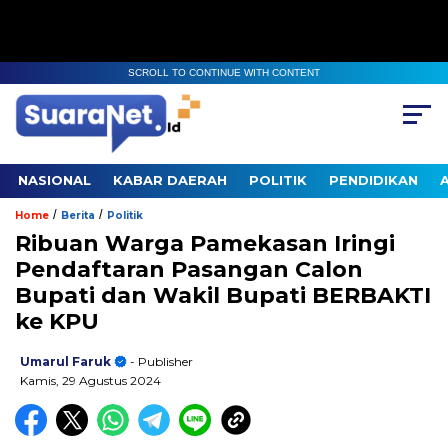
SCROLL TO CONTINUE WITH CONTENT
NASIONAL
KABAR DAERAH
POLITIK
PENDIDIKAN
/
/
Home
Berita
Politik
Ribuan Warga Pamekasan Iringi
Pendaftaran Pasangan Calon
Bupati dan Wakil Bupati BERBAKTI
ke KPU
Umarul Faruk
- Publisher
Kamis, 29 Agustus 2024