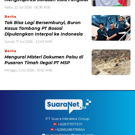
Rabu, 22 Jul 2026 - 06:36 WIB
Berita
Tak Bisa Lagi Bersembunyi, Buron
Kasus Tambang PT Bososi
Dipulangkan Interpol ke Indonesia
Jumat, 17 Jul 2026 - 23:49 WIB
Berita
Mengurai Misteri Dokumen Palsu di
Pusaran Timah Ilegal PT MSP
Minggu, 5 Jul 2026 - 10:52 WIB
PT Suara Merdeka Group
‪+62817397301
+6288268178854
suaranetnews@gmail.com