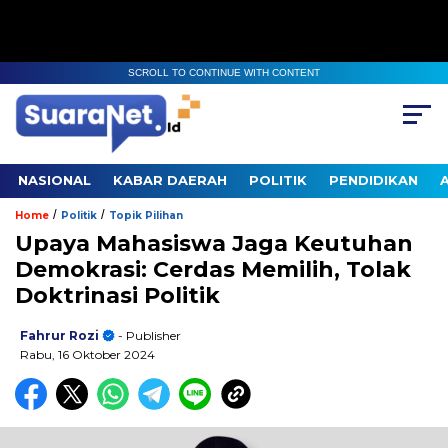
SCROLL TO CONTINUE WITH CONTENT
NASIONAL
KABAR DAERAH
POLITIK
PENDIDIKAN
/
/
Home
Politik
Topik Pilihan
Upaya Mahasiswa Jaga Keutuhan
Demokrasi: Cerdas Memilih, Tolak
Doktrinasi Politik
Fahrur Rozi
- Publisher
Rabu, 16 Oktober 2024