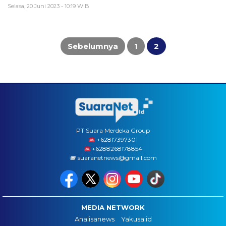
Selasa, 20 Juni 2023 - 10:19 WIB
Paginasi
pos
Sebelumnya
1
2
PT Suara Merdeka Group
‪+62817397301
+6288268178854
suaranetnews@gmail.com
MEDIA NETWORK
Analisanews
Yakusa.id