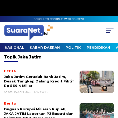
SCROLL TO CONTINUE WITH CONTENT
NASIONAL
KABAR DAERAH
POLITIK
PENDIDIKAN
Topik
Jaka Jatim
Berita
Jaka Jatim Geruduk Bank Jatim,
Desak Tangkap Dalang Kredit Fiktif
Rp 569,4 Miliar
Selasa, 15 April 2025 - 12:49 WIB
Berita
Dugaan Korupsi Miliaran Rupiah,
JAKA JATIM Laporkan PJ Bupati dan