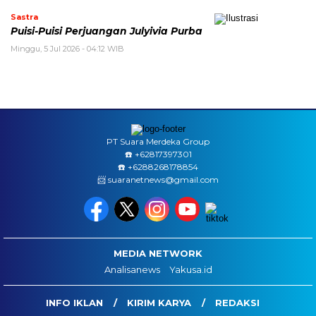
Sastra
Puisi-Puisi Perjuangan Julyivia Purba
Minggu, 5 Jul 2026 - 04:12 WIB
PT Suara Merdeka Group
☎️ ‪+62817397301
☎️ +6288268178854
📨 suaranetnews@gmail.com
MEDIA NETWORK
Analisanews
Yakusa.id
INFO IKLAN
KIRIM KARYA
REDAKSI