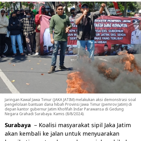
Jaringan Kawal Jawa Timur (JAKA JATIM) melakukan aksi demonstrasi soal
pengelolaan bantuan dana hibah Provinsi Jawa Timur (pemrov Jatim) di
depan kantor gubernur Jatim Khofifah Indar Parawansa di Gedung
Negara Grahadi Surabaya. Kamis (8/8/2024).
Surabaya
– Koalisi masyarakat sipil Jaka Jatim
akan kembali ke jalan untuk menyuarakan