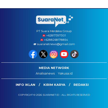
PT Suara Merdeka Group
‪+62817397301
+6288268178854
suaranetnews@gmail.com
MEDIA NETWORK
Analisanews
Yakusa.id
INFO IKLAN
KIRIM KARYA
REDAKSI
COPYRIGHT © 2026 SUARANET.ID - ALL RIGHTS RESERVED