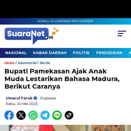
SCROLL TO CONTINUE WITH CONTENT
NASIONAL
KABAR DAERAH
POLITIK
PENDIDIKAN
/
/
Home
Advertorial
Berita
Bupati Pamekasan Ajak Anak
Muda Lestarikan Bahasa Madura,
Berikut Caranya
Umarul Faruk
- Publisher
Rabu, 24 Mei 2023