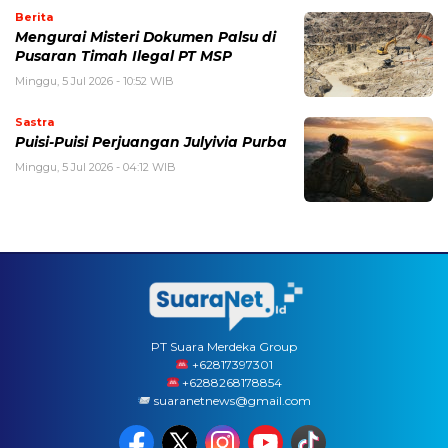
Berita
Mengurai Misteri Dokumen Palsu di
Pusaran Timah Ilegal PT MSP
Minggu, 5 Jul 2026 - 10:52 WIB
Sastra
Puisi-Puisi Perjuangan Julyivia Purba
Minggu, 5 Jul 2026 - 04:12 WIB
PT Suara Merdeka Group
‪+62817397301
+6288268178854
suaranetnews@gmail.com