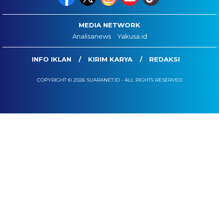
MEDIA NETWORK
Analisanews
Yakusa.id
INFO IKLAN
KIRIM KARYA
REDAKSI
COPYRIGHT © 2026 SUARANET.ID - ALL RIGHTS RESERVED