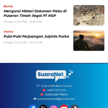
Berita
Mengurai Misteri Dokumen Palsu di
Pusaran Timah Ilegal PT MSP
Minggu, 5 Jul 2026 - 10:52 WIB
Sastra
Puisi-Puisi Perjuangan Julyivia Purba
Minggu, 5 Jul 2026 - 04:12 WIB
PT Suara Merdeka Group
‪+62817397301
+6288268178854
suaranetnews@gmail.com