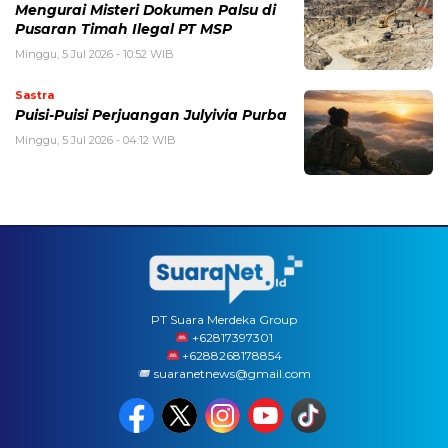
Mengurai Misteri Dokumen Palsu di
Pusaran Timah Ilegal PT MSP
Minggu, 5 Jul 2026 - 10:52 WIB
Sastra
Puisi-Puisi Perjuangan Julyivia Purba
Minggu, 5 Jul 2026 - 04:12 WIB
PT Suara Merdeka Group
‪+62817397301
+6288268178854
suaranetnews@gmail.com