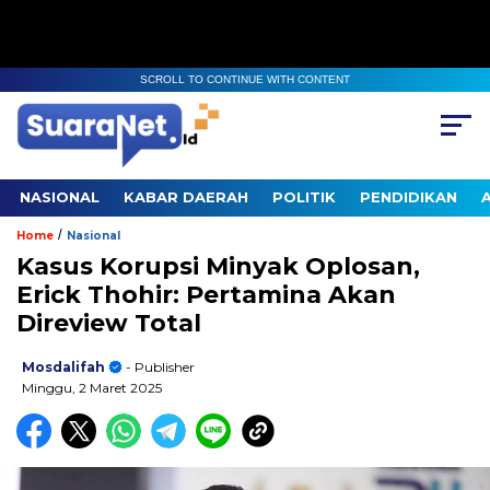
SCROLL TO CONTINUE WITH CONTENT
NASIONAL
KABAR DAERAH
POLITIK
PENDIDIKAN
/
Home
Nasional
Kasus Korupsi Minyak Oplosan,
Erick Thohir: Pertamina Akan
Direview Total
Mosdalifah
- Publisher
Minggu, 2 Maret 2025