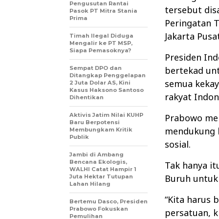
Pengusutan Rantai
tersebut dis
Pasok PT Mitra Stania
Prima
Peringatan T
Jakarta Pusa
Timah Ilegal Diduga
Mengalir ke PT MSP,
Siapa Pemasoknya?
Presiden Ind
Sempat DPO dan
bertekad un
Ditangkap Penggelapan
semua kekay
2 Juta Dolar AS, Kini
Kasus Haksono Santoso
rakyat Indon
Dihentikan
Aktivis Jatim Nilai KUHP
Prabowo men
Baru Berpotensi
mendukung k
Membungkam Kritik
Publik
sosial.
Jambi di Ambang
Bencana Ekologis,
Tak hanya it
WALHI Catat Hampir 1
Buruh untuk 
Juta Hektar Tutupan
Lahan Hilang
“Kita harus 
Bertemu Dasco, Presiden
Prabowo Fokuskan
persatuan, 
Pemulihan