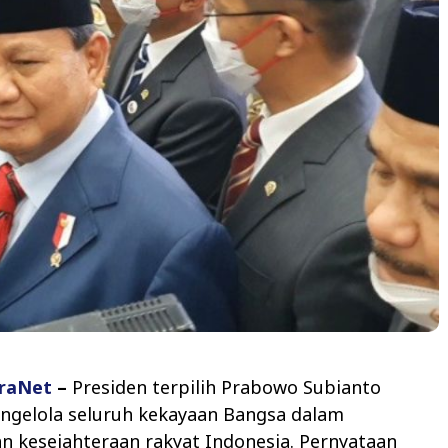
raNet
–
Presiden terpilih Prabowo Subianto
ngelola seluruh kekayaan Bangsa dalam
 kesejahteraan rakyat Indonesia. Pernyataan