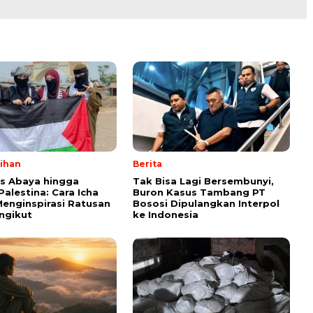
lihan
Berita
ps Abaya hingga
Tak Bisa Lagi Bersembunyi,
Palestina: Cara Icha
Buron Kasus Tambang PT
enginspirasi Ratusan
Bososi Dipulangkan Interpol
ngikut
ke Indonesia