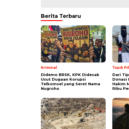
Berita Terbaru
Kriminal
Topik Pi
Didemo BRSK, KPK Didesak
Dari Ti
Usut Dugaan Korupsi
Donasi 
Telkomsel yang Seret Nama
Hakim M
Nugroho
Ribu Pe