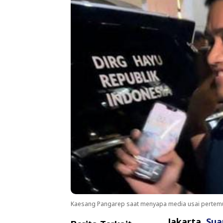
Kaesang Pangarep saat menyapa media usai pertemuan
Jakarta,
Sua