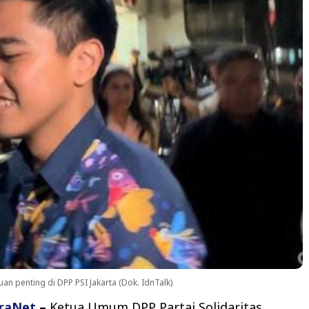
 penting di DPP PSI Jakarta (Dok. IdnTalk)
raNet
–
Ketua Umum DPP Partai Solidaritas