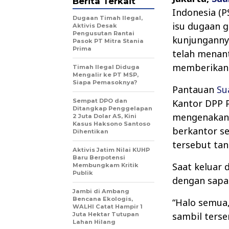
Berita Terkait
Indonesia (P
Dugaan Timah Ilegal,
isu dugaan g
Aktivis Desak
Pengusutan Rantai
kunjungannya
Pasok PT Mitra Stania
Prima
telah menan
memberikan k
Timah Ilegal Diduga
Mengalir ke PT MSP,
Siapa Pemasoknya?
Pantauan
Su
Sempat DPO dan
Kantor DPP P
Ditangkap Penggelapan
mengenakan 
2 Juta Dolar AS, Kini
Kasus Haksono Santoso
berkantor se
Dihentikan
tersebut ta
Aktivis Jatim Nilai KUHP
Baru Berpotensi
Saat keluar
Membungkam Kritik
Publik
dengan sapa
Jambi di Ambang
Bencana Ekologis,
“Halo semua,
WALHI Catat Hampir 1
sambil ters
Juta Hektar Tutupan
Lahan Hilang