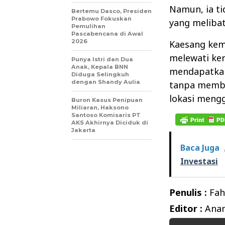
Namun, ia ti
Bertemu Dasco, Presiden
Prabowo Fokuskan
yang melibat
Pemulihan
Pascabencana di Awal
2026
Kaesang kem
melewati ke
Punya Istri dan Dua
Anak, Kepala BNN
mendapatkan 
Diduga Selingkuh
dengan Shandy Aulia
tanpa membe
lokasi meng
Buron Kasus Penipuan
Miliaran, Haksono
Santoso Komisaris PT
AKS Akhirnya Diciduk di
Jakarta
Baca Juga
Investasi
Penulis :
Fah
Editor :
Anam