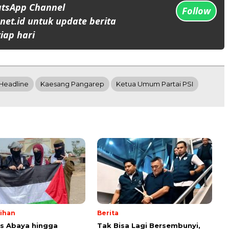
atsApp Channel
Follow
et.id untuk update berita
iap hari
Headline
Kaesang Pangarep
Ketua Umum Partai PSI
lihan
Berita
ps Abaya hingga
Tak Bisa Lagi Bersembunyi,