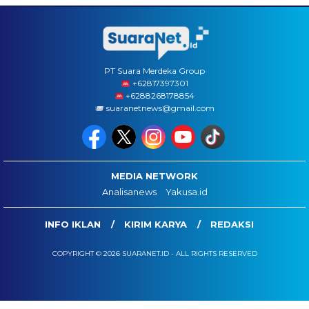
PT Suara Merdeka Group
‪+62817397301
+6288268178854
suaranetnews@gmail.com
MEDIA NETWORK
Analisanews
Yakusa.id
INFO IKLAN
KIRIM KARYA
REDAKSI
COPYRIGHT © 2026 SUARANET.ID - ALL RIGHTS RESERVED