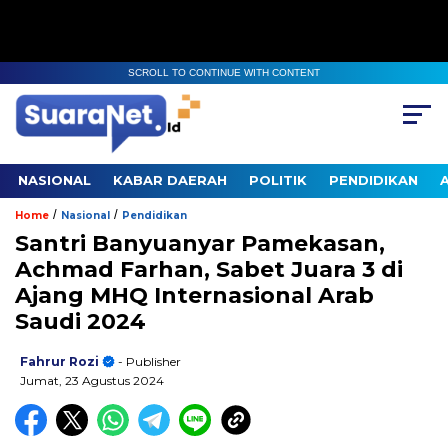
SCROLL TO CONTINUE WITH CONTENT
NASIONAL
KABAR DAERAH
POLITIK
PENDIDIKAN
/
/
Home
Nasional
Pendidikan
Santri Banyuanyar Pamekasan,
Achmad Farhan, Sabet Juara 3 di
Ajang MHQ Internasional Arab
Saudi 2024
Fahrur Rozi
- Publisher
Jumat, 23 Agustus 2024