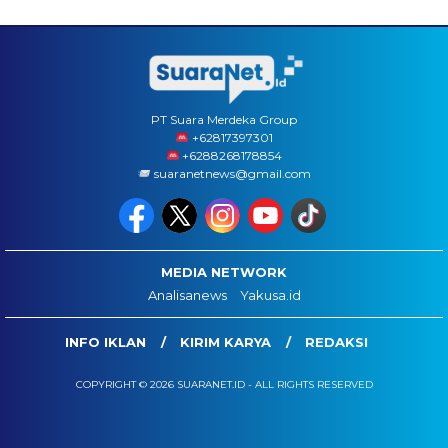
PT Suara Merdeka Group
‪+62817397301
+6288268178854
suaranetnews@gmail.com
MEDIA NETWORK
Analisanews
Yakusa.id
INFO IKLAN
KIRIM KARYA
REDAKSI
COPYRIGHT © 2026 SUARANET.ID - ALL RIGHTS RESERVED