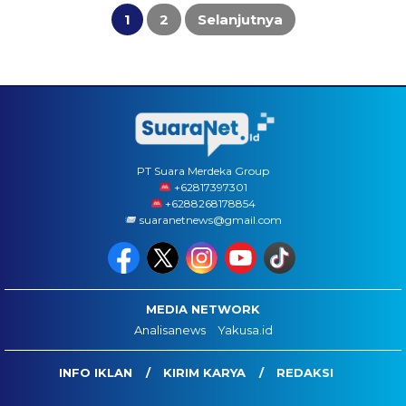
Paginasi
pos
1
2
Selanjutnya
PT Suara Merdeka Group
‪+62817397301
+6288268178854
suaranetnews@gmail.com
MEDIA NETWORK
Analisanews
Yakusa.id
INFO IKLAN
KIRIM KARYA
REDAKSI