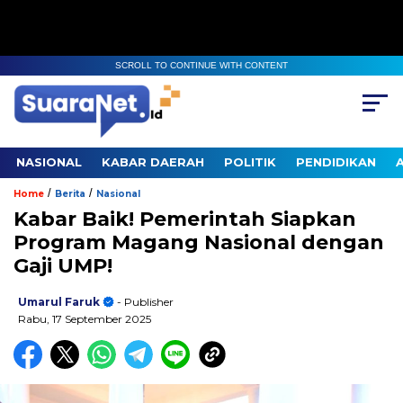
SCROLL TO CONTINUE WITH CONTENT
NASIONAL
KABAR DAERAH
POLITIK
PENDIDIKAN
/
/
Home
Berita
Nasional
Kabar Baik! Pemerintah Siapkan
Program Magang Nasional dengan
Gaji UMP!
Umarul Faruk
- Publisher
Rabu, 17 September 2025