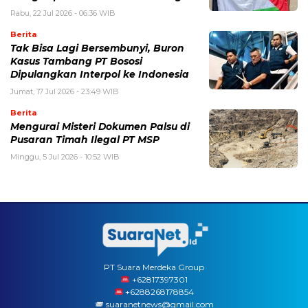
Rabu, 22 Jul 2026 - 06:36 WIB
Berita
Tak Bisa Lagi Bersembunyi, Buron
Kasus Tambang PT Bososi
Dipulangkan Interpol ke Indonesia
Jumat, 17 Jul 2026 - 23:49 WIB
Berita
Mengurai Misteri Dokumen Palsu di
Pusaran Timah Ilegal PT MSP
Minggu, 5 Jul 2026 - 10:52 WIB
PT Suara Merdeka Group
‪+62817397301
+6288268178854
suaranetnews@gmail.com