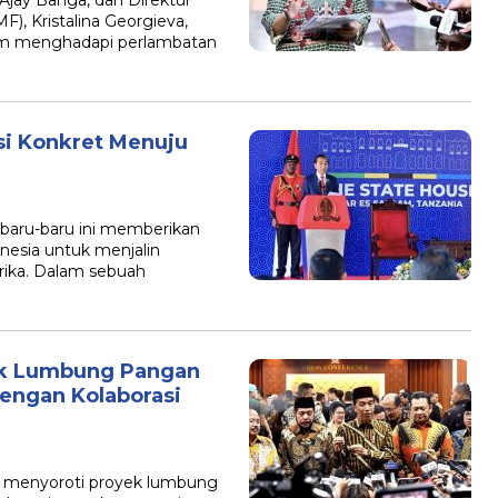
Ajay Banga, dan Direktur
), Kristalina Georgieva,
m menghadapi perlambatan
si Konkret Menuju
 baru-baru ini memberikan
esia untuk menjalin
rika. Dalam sebuah
ek Lumbung Pangan
dengan Kolaborasi
 menyoroti proyek lumbung