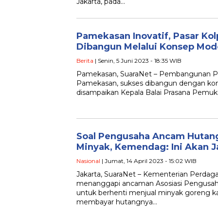
Jakarta, pada…
Pamekasan Inovatif, Pasar Ko
Dibangun Melalui Konsep Mod
Berita
| Senin, 5 Juni 2023 - 18:35 WIB
Pamekasan, SuaraNet – Pembangunan Pas
Pamekasan, sukses dibangun dengan kons
disampaikan Kepala Balai Prasana Pemu
Soal Pengusaha Ancam Hutang
Minyak, Kemendag: Ini Akan J
Nasional
| Jumat, 14 April 2023 - 15:02 WIB
Jakarta, SuaraNet – Kementerian Perd
menanggapi ancaman Asosiasi Pengusaha 
untuk berhenti menjual minyak goreng k
membayar hutangnya…