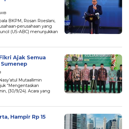
 WIB
Kepala BKPM, Rosan Roeslani,
usahaan-perusahaan yang
uncil (US-ABC) menunjukkan
Fikri Ajak Semua
i Sumenep
B
asy’atul Mutaallimin
ajuk “Mengentaskan
n, (30/9/24). Acara yang
rta, Hampir Rp 15