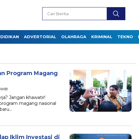
DIDIKAN
ADVERTORIAL
OLAHRAGA
KRIMINAL
TEKNO
kan Program Magang
7 WIB
rja? Jangan khawatir!
 program magang nasional
 baru…
p Iklim Investasi di