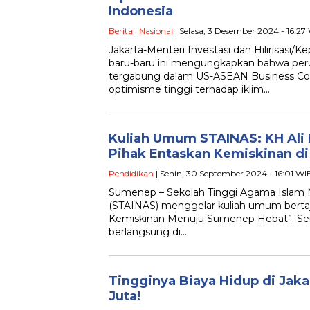
Indonesia
Berita
|
Nasional
| Selasa, 3 Desember 2024 - 16:27
Jakarta-Menteri Investasi dan Hilirisasi/
baru-baru ini mengungkapkan bahwa per
tergabung dalam US-ASEAN Business Co
optimisme tinggi terhadap iklim…
Kuliah Umum STAINAS: KH Ali 
Pihak Entaskan Kemiskinan d
Pendidikan
| Senin, 30 September 2024 - 16:01 WI
Sumenep – Sekolah Tinggi Agama Islam N
(STAINAS) menggelar kuliah umum bert
Kemiskinan Menuju Sumenep Hebat”. Seni
berlangsung di…
Tingginya Biaya Hidup di Jaka
Juta!