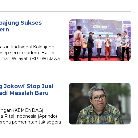
lpajung Sukses
ern
ar Tradisional Kolpajung
ep semi modern. Hal ini
kiman Wilayah (BPPW) Jawa…
 Jokowi Stop Jual
adi Masalah Baru
agangan (KEMENDAG)
Ritel Indonesia (Aprindo)
arena pemerintah tak segera