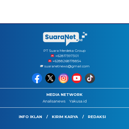
PT Suara Merdeka Group
‪+62817397301
+6288268178854
suaranetnews@gmail.com
MEDIA NETWORK
Analisanews
Yakusa.id
INFO IKLAN
KIRIM KARYA
REDAKSI