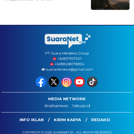
PT Suara Merdeka Group
‪+62817397301
+6288268178854
suaranetnews@gmail.com
MEDIA NETWORK
Analisanews
Yakusa.id
INFO IKLAN
KIRIM KARYA
REDAKSI
COPYRIGHT © 2026 SUARANET.ID - ALL RIGHTS RESERVED