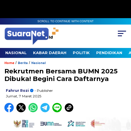
SCROLL TO CONTINUE WITH CONTENT
NASIONAL
KABAR DAERAH
POLITIK
PENDIDIKAN
/
/
Home
Berita
Nasional
Rekrutmen Bersama BUMN 2025
Dibuka! Begini Cara Daftarnya
Fahrur Rozi
- Publisher
Jumat, 7 Maret 2025