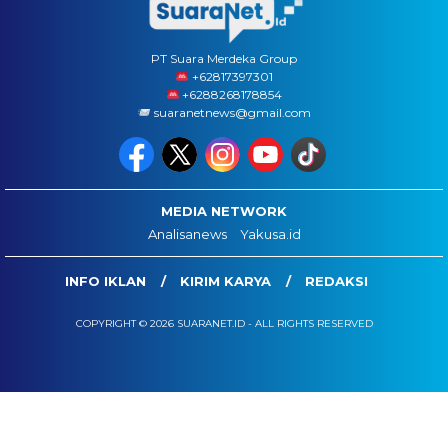
PT Suara Merdeka Group
‪+62817397301
+6288268178854
suaranetnews@gmail.com
MEDIA NETWORK
Analisanews
Yakusa.id
INFO IKLAN
KIRIM KARYA
REDAKSI
COPYRIGHT © 2026 SUARANET.ID - ALL RIGHTS RESERVED