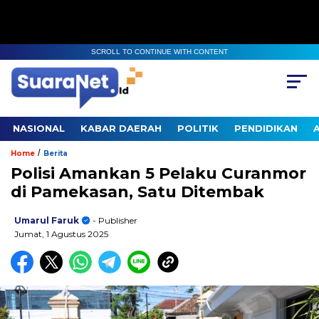
SCROLL TO CONTINUE WITH CONTENT
NASIONAL
KABAR DAERAH
POLITIK
PENDIDIKAN
/
Home
Berita
Polisi Amankan 5 Pelaku Curanmor
di Pamekasan, Satu Ditembak
Umarul Faruk
- Publisher
Jumat, 1 Agustus 2025