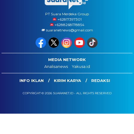
PT Suara Merdeka Group
‪+62817397301
+6288268178854
suaranetnews@gmail.com
MEDIA NETWORK
Analisanews
Yakusa.id
INFO IKLAN
KIRIM KARYA
REDAKSI
COPYRIGHT © 2026 SUARANET.ID - ALL RIGHTS RESERVED