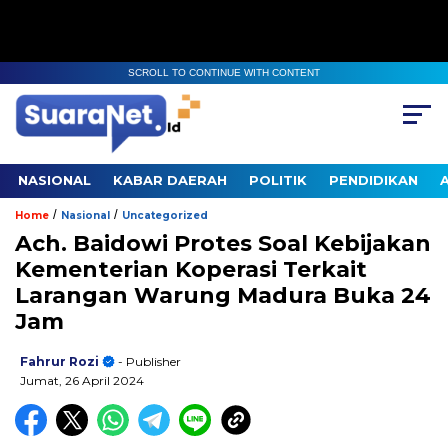
SCROLL TO CONTINUE WITH CONTENT
NASIONAL
KABAR DAERAH
POLITIK
PENDIDIKAN
/
/
Home
Nasional
Uncategorized
Ach. Baidowi Protes Soal Kebijakan
Kementerian Koperasi Terkait
Larangan Warung Madura Buka 24
Jam
Fahrur Rozi
- Publisher
Jumat, 26 April 2024