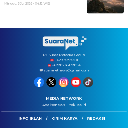
Minggu, 5 Jul 2026 - 04:12 WIB
PT Suara Merdeka Group
‪+62817397301
+6288268178854
suaranetnews@gmail.com
MEDIA NETWORK
Analisanews
Yakusa.id
INFO IKLAN
KIRIM KARYA
REDAKSI