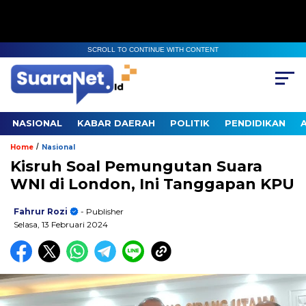
SCROLL TO CONTINUE WITH CONTENT
NASIONAL
KABAR DAERAH
POLITIK
PENDIDIKAN
/
Home
Nasional
Kisruh Soal Pemungutan Suara
WNI di London, Ini Tanggapan KPU
Fahrur Rozi
- Publisher
Selasa, 13 Februari 2024