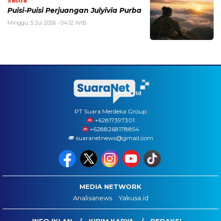
Sastra
Puisi-Puisi Perjuangan Julyivia Purba
Minggu, 5 Jul 2026 - 04:12 WIB
PT Suara Merdeka Group
‪+62817397301
+6288268178854
suaranetnews@gmail.com
MEDIA NETWORK
Analisanews
Yakusa.id
INFO IKLAN
KIRIM KARYA
REDAKSI