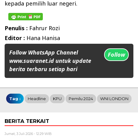
kepada pemilih luar negeri.
Penulis :
Fahrur Rozi
Editor :
Hana Hanisa
Follow WhatsApp Channel
Follow
www.suaranet.id untuk update
berita terbaru setiap hari
Tag :
Headline
KPU
Pemilu 2024
WNI LONDON
BERITA TERKAIT
Jumat, 3 Juli 2026 - 12:29 WIB