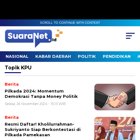
SCROLL TO CONTINUE WITH CONTENT
NASIONAL
KABAR DAERAH
POLITIK
PENDIDIKAN
Topik
KPU
Berita
Pilkada 2024: Momentum
Demokrasi Tanpa Money Politik
Selasa, 26 November 2024 - 15:13 WIB
Berita
Resmi Daftar! Kholilurrahman-
Sukriyanto Siap Berkontestasi di
Pilkada Pamekasan