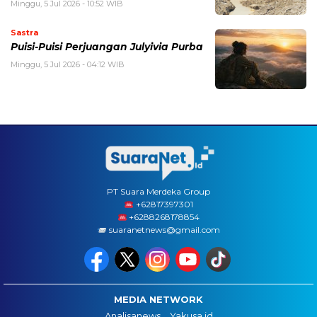
Minggu, 5 Jul 2026 - 10:52 WIB
Sastra
Puisi-Puisi Perjuangan Julyivia Purba
Minggu, 5 Jul 2026 - 04:12 WIB
PT Suara Merdeka Group
‪+62817397301
+6288268178854
suaranetnews@gmail.com
MEDIA NETWORK
Analisanews
Yakusa.id