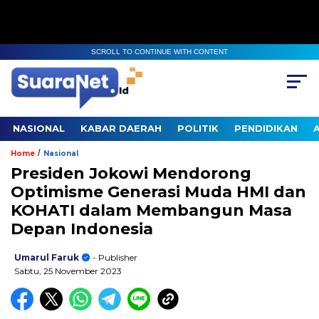
SCROLL TO CONTINUE WITH CONTENT
NASIONAL
KABAR DAERAH
POLITIK
PENDIDIKAN
/
Home
Nasional
Presiden Jokowi Mendorong
Optimisme Generasi Muda HMI dan
KOHATI dalam Membangun Masa
Depan Indonesia
Umarul Faruk
- Publisher
Sabtu, 25 November 2023