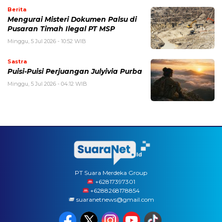
Berita
Mengurai Misteri Dokumen Palsu di
Pusaran Timah Ilegal PT MSP
Minggu, 5 Jul 2026 - 10:52 WIB
Sastra
Puisi-Puisi Perjuangan Julyivia Purba
Minggu, 5 Jul 2026 - 04:12 WIB
PT Suara Merdeka Group
‪+62817397301
+6288268178854
suaranetnews@gmail.com