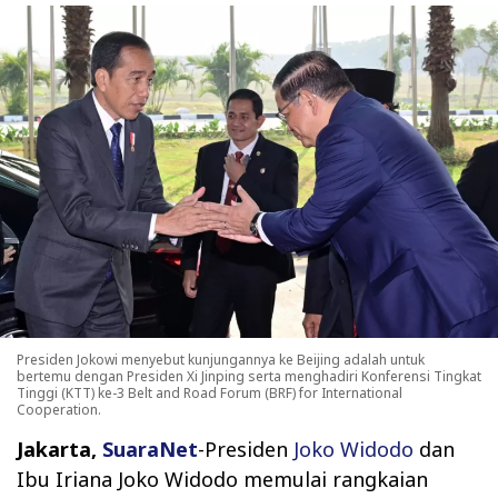
Presiden Jokowi menyebut kunjungannya ke Beijing adalah untuk
bertemu dengan Presiden Xi Jinping serta menghadiri Konferensi Tingkat
Tinggi (KTT) ke-3 Belt and Road Forum (BRF) for International
Cooperation.
Jakarta,
SuaraNet
-Presiden
Joko Widodo
dan
Ibu Iriana Joko Widodo memulai rangkaian