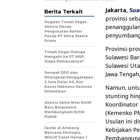
Jakarta,
Sua
Berita Terkait
provinsi seb
Dugaan Timah Ilegal,
penanggula
Aktivis Desak
Pengusutan Rantai
penyumbang t
Pasok PT Mitra Stania
Prima
Provinsi-pro
Timah Ilegal Diduga
Sulawesi Bar
Mengalir ke PT MSP,
Siapa Pemasoknya?
Sulawesi Uta
Sempat DPO dan
Jawa Tengah,
Ditangkap Penggelapan
2 Juta Dolar AS, Kini
Namun, untu
Kasus Haksono Santoso
Dihentikan
stunting hi
Aktivis Jatim Nilai KUHP
Koordinator
Baru Berpotensi
(Kemenko PM
Membungkam Kritik
Publik
Usulan ini 
Jambi di Ambang
Kebijakan P
Bencana Ekologis,
Pembangunan,
WALHI Catat Hampir 1