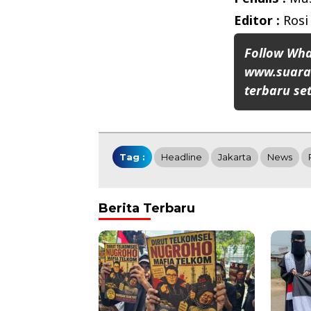
Editor :
Rosi
Follow Wh
www.suaran
terbaru set
Tag :
Headline
Jakarta
News
Berita Terbaru