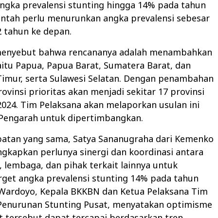
ngka prevalensi stunting hingga 14% pada tahun
intah perlu menurunkan angka prevalensi sebesar
 tahun ke depan.
menyebut bahwa rencananya adalah menambahkan
yaitu Papua, Papua Barat, Sumatera Barat, dan
Timur, serta Sulawesi Selatan. Dengan penambahan
rovinsi prioritas akan menjadi sekitar 17 provinsi
024. Tim Pelaksana akan melaporkan usulan ini
Pengarah untuk dipertimbangkan.
atan yang sama, Satya Sananugraha dari Kemenko
kapkan perlunya sinergi dan koordinasi antara
 lembaga, dan pihak terkait lainnya untuk
rget angka prevalensi stunting 14% pada tahun
 Wardoyo, Kepala BKKBN dan Ketua Pelaksana Tim
Penurunan Stunting Pusat, menyatakan optimisme
 tersebut dapat tercapai berdasarkan tren