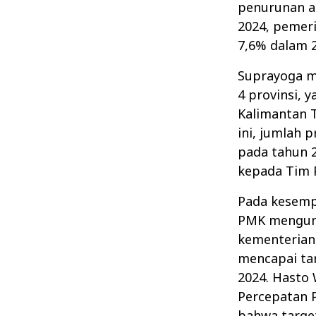
penurunan a
2024, pemer
7,6% dalam 2
Suprayoga 
4 provinsi, 
Kalimantan 
ini, jumlah p
pada tahun 2
kepada Tim 
Pada kesemp
PMK mengung
kementerian,
mencapai ta
2024. Hasto
Percepatan 
bahwa target