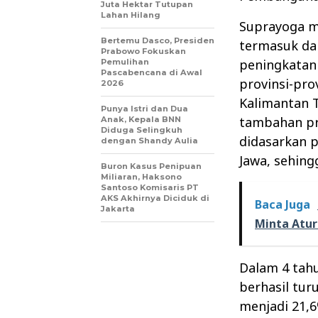
Juta Hektar Tutupan
Lahan Hilang
Suprayoga m
Bertemu Dasco, Presiden
termasuk da
Prabowo Fokuskan
peningkatan 
Pemulihan
Pascabencana di Awal
provinsi-pro
2026
Kalimantan T
Punya Istri dan Dua
tambahan pro
Anak, Kepala BNN
Diduga Selingkuh
didasarkan p
dengan Shandy Aulia
Jawa, sehing
Buron Kasus Penipuan
Miliaran, Haksono
Santoso Komisaris PT
AKS Akhirnya Diciduk di
Baca Juga
Jakarta
Minta Atur
Dalam 4 tahu
berhasil tur
menjadi 21,