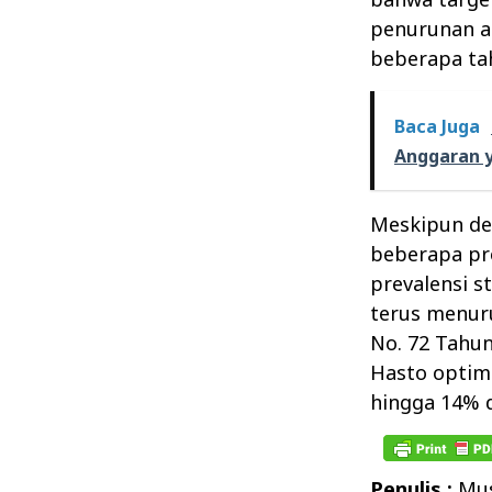
penurunan an
beberapa tah
Baca Juga
Anggaran y
Meskipun de
beberapa pr
prevalensi s
terus menur
No. 72 Tahun
Hasto optim
hingga 14% d
Penulis :
Mus