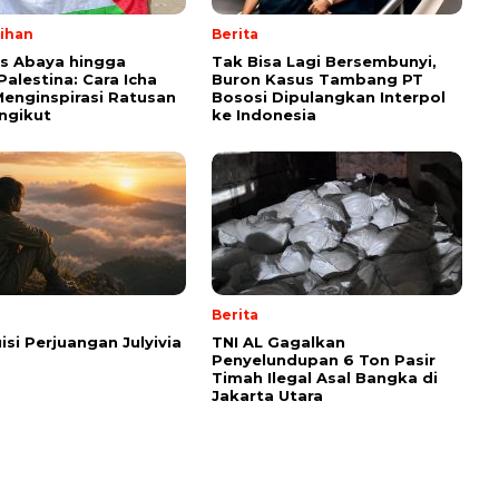
lihan
Berita
ps Abaya hingga
Tak Bisa Lagi Bersembunyi,
Palestina: Cara Icha
Buron Kasus Tambang PT
enginspirasi Ratusan
Bososi Dipulangkan Interpol
ngikut
ke Indonesia
Berita
isi Perjuangan Julyivia
TNI AL Gagalkan
Penyelundupan 6 Ton Pasir
Timah Ilegal Asal Bangka di
Jakarta Utara