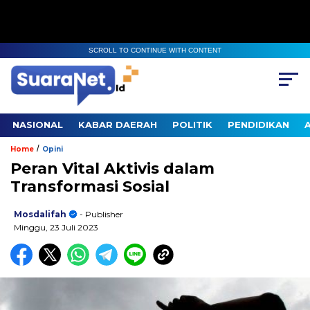
SCROLL TO CONTINUE WITH CONTENT
NASIONAL
KABAR DAERAH
POLITIK
PENDIDIKAN
/
Home
Opini
Peran Vital Aktivis dalam
Transformasi Sosial
Mosdalifah
- Publisher
Minggu, 23 Juli 2023