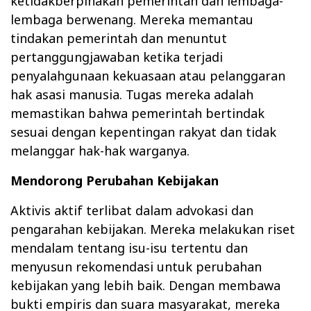
ketidakberpihakan pemerintah dan lembaga-
lembaga berwenang. Mereka memantau
tindakan pemerintah dan menuntut
pertanggungjawaban ketika terjadi
penyalahgunaan kekuasaan atau pelanggaran
hak asasi manusia. Tugas mereka adalah
memastikan bahwa pemerintah bertindak
sesuai dengan kepentingan rakyat dan tidak
melanggar hak-hak warganya.
Mendorong Perubahan Kebijakan
Aktivis aktif terlibat dalam advokasi dan
pengarahan kebijakan. Mereka melakukan riset
mendalam tentang isu-isu tertentu dan
menyusun rekomendasi untuk perubahan
kebijakan yang lebih baik. Dengan membawa
bukti empiris dan suara masyarakat, mereka