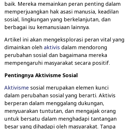
baik. Mereka memainkan peran penting dalam
memperjuangkan hak asasi manusia, keadilan
sosial, lingkungan yang berkelanjutan, dan
berbagai isu kemanusiaan lainnya.
Artikel ini akan mengeksplorasi peran vital yang
dimainkan oleh
aktivis
dalam mendorong
perubahan sosial dan bagaimana mereka
mempengaruhi masyarakat secara positif.
Pentingnya Aktivisme Sosial
Aktivisme
sosial merupakan elemen kunci
dalam perubahan sosial yang berarti. Aktivis
berperan dalam menggalang dukungan,
menyuarakan tuntutan, dan mengajak orang
untuk bersatu dalam menghadapi tantangan
besar yang dihadapi oleh masyarakat. Tanpa