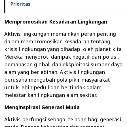
Prioritas
Mempromosikan Kesadaran Lingkungan
Aktivis lingkungan memainkan peran penting
dalam mempromosikan kesadaran tentang
krisis lingkungan yang dihadapi oleh planet kita.
Mereka menyoroti dampak negatif dari polusi,
pemanasan global, dan eksploitasi sumber daya
alam yang berlebihan. Aktivis lingkungan
berusaha mengubah pola pikir masyarakat
untuk lebih peduli dan bertindak dalam
melestarikan lingkungan alam sekitar.
Menginspirasi Generasi Muda
Aktivis berfungsi sebagai teladan bagi generasi