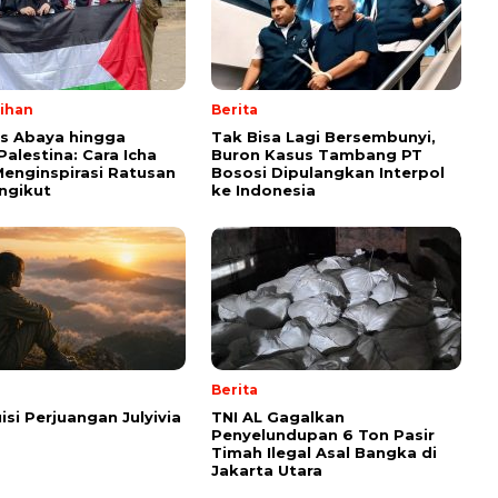
lihan
Berita
ps Abaya hingga
Tak Bisa Lagi Bersembunyi,
Palestina: Cara Icha
Buron Kasus Tambang PT
enginspirasi Ratusan
Bososi Dipulangkan Interpol
ngikut
ke Indonesia
Berita
isi Perjuangan Julyivia
TNI AL Gagalkan
Penyelundupan 6 Ton Pasir
Timah Ilegal Asal Bangka di
Jakarta Utara