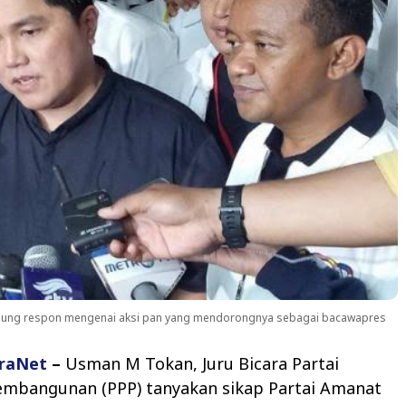
angsung respon mengenai aksi pan yang mendorongnya sebagai bacawapres
raNet
–
Usman M Tokan, Juru Bicara Partai
embangunan (PPP) tanyakan sikap Partai Amanat