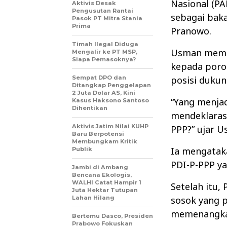
Nasional (P
Aktivis Desak
Pengusutan Rantai
sebagai baka
Pasok PT Mitra Stania
Prima
Pranowo.
Timah Ilegal Diduga
Usman mempe
Mengalir ke PT MSP,
Siapa Pemasoknya?
kepada poros
Sempat DPO dan
posisi dukun
Ditangkap Penggelapan
2 Juta Dolar AS, Kini
“Yang menja
Kasus Haksono Santoso
Dihentikan
mendeklaras
Aktivis Jatim Nilai KUHP
PPP?” ujar U
Baru Berpotensi
Membungkam Kritik
Ia mengatak
Publik
PDI-P-PPP y
Jambi di Ambang
Bencana Ekologis,
WALHI Catat Hampir 1
Setelah itu
Juta Hektar Tutupan
Lahan Hilang
sosok yang 
memenangka
Bertemu Dasco, Presiden
Prabowo Fokuskan