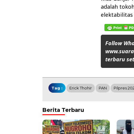
adalah tokoh
elektabilita
Follow Wh
www.suaran
terbaru set
Tag :
Erick Thohir
PAN
Pilpres 20
Berita Terbaru