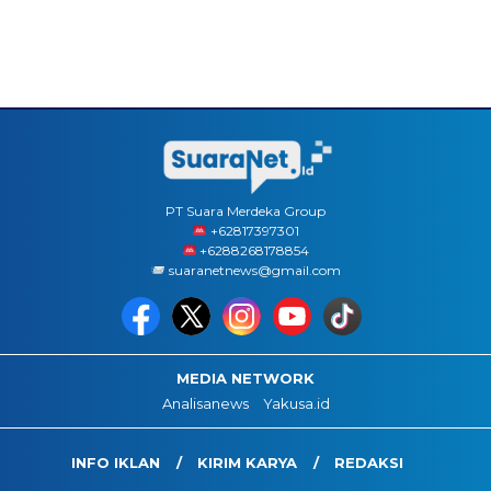
PT Suara Merdeka Group
‪+62817397301
+6288268178854
suaranetnews@gmail.com
MEDIA NETWORK
Analisanews
Yakusa.id
INFO IKLAN
KIRIM KARYA
REDAKSI