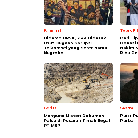
Kriminal
Topik Pi
Didemo BRSK, KPK Didesak
Dari Ti
Usut Dugaan Korupsi
Donasi 
Telkomsel yang Seret Nama
Hakim M
Nugroho
Ribu Pe
Berita
Sastra
Mengurai Misteri Dokumen
Puisi-Pu
Palsu di Pusaran Timah Ilegal
Purba
PT MSP