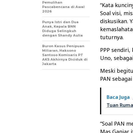
Pemulihan
“Kata kuncin
Pascabencana di Awal
2026
Soal visi, m
diskusikan.
Punya Istri dan Dua
Anak, Kepala BNN
kemaslahatan
Diduga Selingkuh
dengan Shandy Aulia
tuturnya.
Buron Kasus Penipuan
PPP sendiri
Miliaran, Haksono
Santoso Komisaris PT
Uno, sebagai
AKS Akhirnya Diciduk di
Jakarta
Meski begitu
PAN sebagai
Baca Juga
Tuan Rum
“Soal PAN m
Mas Ganjar i