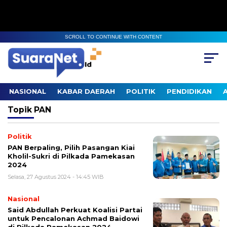
SCROLL TO CONTINUE WITH CONTENT
NASIONAL
KABAR DAERAH
POLITIK
PENDIDIKAN
Topik
PAN
Politik
PAN Berpaling, Pilih Pasangan Kiai
Kholil-Sukri di Pilkada Pamekasan
2024
Selasa, 27 Agustus 2024 - 14:45 WIB
Nasional
Said Abdullah Perkuat Koalisi Partai
untuk Pencalonan Achmad Baidowi