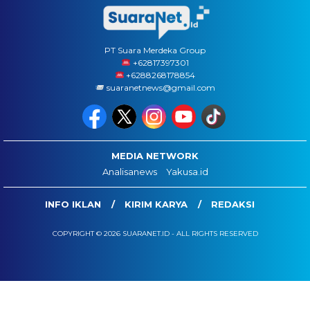
PT Suara Merdeka Group
‪+62817397301
+6288268178854
suaranetnews@gmail.com
MEDIA NETWORK
Analisanews
Yakusa.id
INFO IKLAN
KIRIM KARYA
REDAKSI
COPYRIGHT © 2026 SUARANET.ID - ALL RIGHTS RESERVED