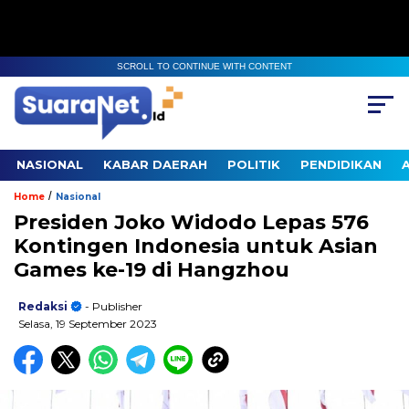
SCROLL TO CONTINUE WITH CONTENT
NASIONAL
KABAR DAERAH
POLITIK
PENDIDIKAN
/
Home
Nasional
Presiden Joko Widodo Lepas 576
Kontingen Indonesia untuk Asian
Games ke-19 di Hangzhou
Redaksi
- Publisher
Selasa, 19 September 2023