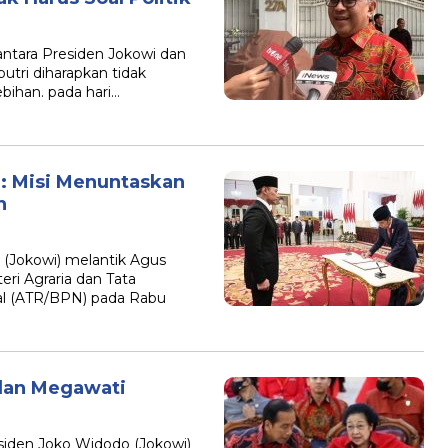
ntara Presiden Jokowi dan
ri diharapkan tidak
ebihan. pada hari…
: Misi Menuntaskan
n
 (Jokowi) melantik Agus
ri Agraria dan Tata
al (ATR/BPN) pada Rabu
dan Megawati
siden Joko Widodo (Jokowi)