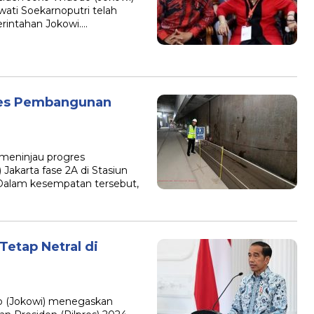
ti Soekarnoputri telah
rintahan Jokowi….
res Pembangunan
 meninjau progres
karta fase 2A di Stasiun
 Dalam kesempatan tersebut,
etap Netral di
do (Jokowi) menegaskan