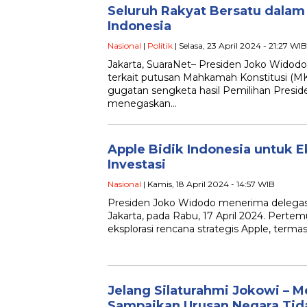
Seluruh Rakyat Bersatu dal
Indonesia
Nasional
|
Politik
| Selasa, 23 April 2024 - 21:27 WIB
Jakarta, SuaraNet– Presiden Joko Wido
terkait putusan Mahkamah Konstitusi (M
gugatan sengketa hasil Pemilihan Preside
menegaskan…
Apple Bidik Indonesia untuk E
Investasi
Nasional
| Kamis, 18 April 2024 - 14:57 WIB
Presiden Joko Widodo menerima delegasi
Jakarta, pada Rabu, 17 April 2024. Perte
eksplorasi rencana strategis Apple, terma
Jelang Silaturahmi Jokowi – M
Sampaikan Urusan Negara Tida