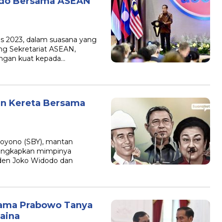
dodo Bersama ASEAN
us 2023, dalam suasana yang
ng Sekretariat ASEAN,
ngan kuat kepada…
an Kereta Bersama
hoyono (SBY), mantan
gungkapkan mimpinya
iden Joko Widodo dan
sama Prabowo Tanya
aina