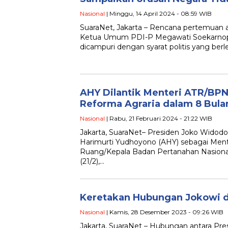
Nasional
| Minggu, 14 April 2024 - 08:59 WIB
SuaraNet, Jakarta – Rencana pertemuan a
Ketua Umum PDI-P Megawati Soekarnoput
dicampuri dengan syarat politis yang berl
AHY Dilantik Menteri ATR/BPN
Reforma Agraria dalam 8 Bula
Nasional
| Rabu, 21 Februari 2024 - 21:22 WIB
Jakarta, SuaraNet– Presiden Joko Widodo
Harimurti Yudhoyono (AHY) sebagai Mente
Ruang/Kepala Badan Pertanahan Nasion
(21/2),…
Keretakan Hubungan Jokowi 
Nasional
| Kamis, 28 Desember 2023 - 09:26 WIB
Jakarta, SuaraNet – Hubungan antara Pre