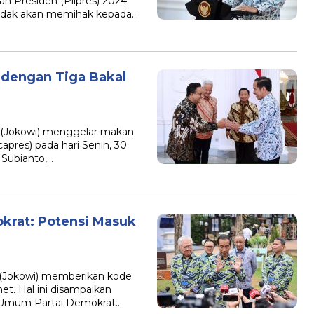
n Presiden (Pilpres) 2024.
idak akan memihak kepada…
 dengan Tiga Bakal
 (Jokowi) menggelar makan
capres) pada hari Senin, 30
 Subianto,…
krat: Potensi Masuk
 (Jokowi) memberikan kode
t. Hal ini disampaikan
 Umum Partai Demokrat…