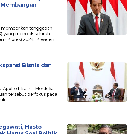
am Membangun
do memberikan tanggapan
K) yang menolak seluruh
n (Pilpres) 2024. Presiden
kspansi Bisnis dan
 Apple di Istana Merdeka,
muan tersebut berfokus pada
suk…
egawati, Hasto
k Harus Soal Politik