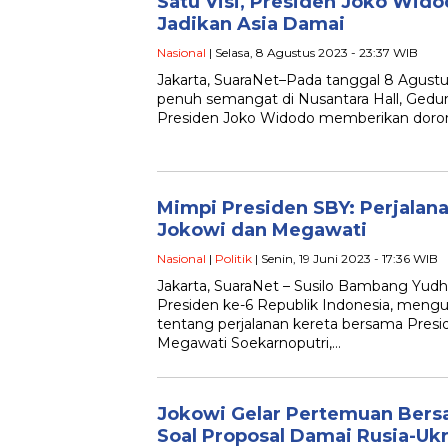
Satu Visi, Presiden Joko Wi
Jadikan Asia Damai
Nasional
| Selasa, 8 Agustus 2023 - 23:37 WIB
Jakarta, SuaraNet–Pada tanggal 8 Agust
penuh semangat di Nusantara Hall, Gedu
Presiden Joko Widodo memberikan doro
Mimpi Presiden SBY: Perjalan
Jokowi dan Megawati
Nasional
|
Politik
| Senin, 19 Juni 2023 - 17:36 WIB
Jakarta, SuaraNet – Susilo Bambang Yud
Presiden ke-6 Republik Indonesia, men
tentang perjalanan kereta bersama Pres
Megawati Soekarnoputri,…
Jokowi Gelar Pertemuan Ber
Soal Proposal Damai Rusia-Ukr