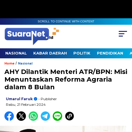
SCROLL TO CONTINUE WITH CONTENT
NASIONAL
KABAR DAERAH
POLITIK
PENDIDIKAN
/
Home
Nasional
AHY Dilantik Menteri ATR/BPN: Misi
Menuntaskan Reforma Agraria
dalam 8 Bulan
Umarul Faruk
- Publisher
Rabu, 21 Februari 2024