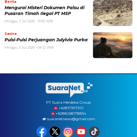
Berita
Mengurai Misteri Dokumen Palsu di
Pusaran Timah Ilegal PT MSP
Minggu, 5 Jul 2026 - 10:52 WIB
Sastra
Puisi-Puisi Perjuangan Julyivia Purba
Minggu, 5 Jul 2026 - 04:12 WIB
PT Suara Merdeka Group
‪+62817397301
+6288268178854
suaranetnews@gmail.com