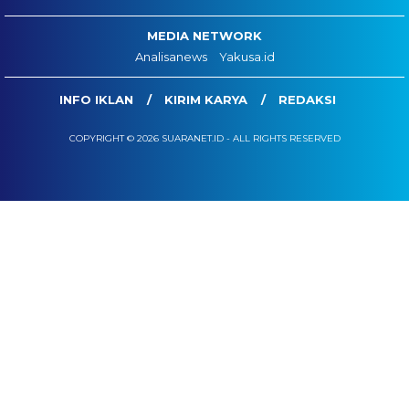
MEDIA NETWORK
Analisanews
Yakusa.id
INFO IKLAN
KIRIM KARYA
REDAKSI
COPYRIGHT © 2026 SUARANET.ID - ALL RIGHTS RESERVED