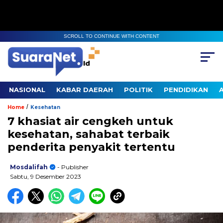
SCROLL TO CONTINUE WITH CONTENT
NASIONAL
KABAR DAERAH
POLITIK
PENDIDIKAN
/
Home
Kesehatan
7 khasiat air cengkeh untuk
kesehatan, sahabat terbaik
penderita penyakit tertentu
Mosdalifah
- Publisher
Sabtu, 9 Desember 2023