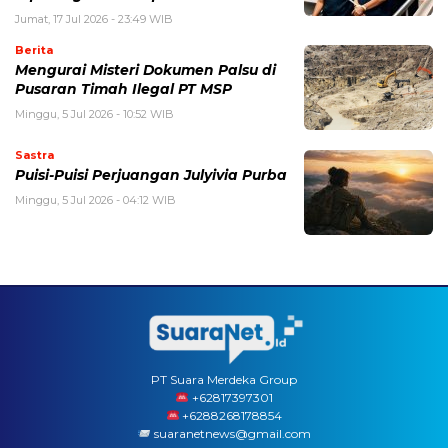
Jumat, 17 Jul 2026 - 23:49 WIB
Berita
Mengurai Misteri Dokumen Palsu di
Pusaran Timah Ilegal PT MSP
Minggu, 5 Jul 2026 - 10:52 WIB
Sastra
Puisi-Puisi Perjuangan Julyivia Purba
Minggu, 5 Jul 2026 - 04:12 WIB
PT Suara Merdeka Group
‪+62817397301
+6288268178854
suaranetnews@gmail.com