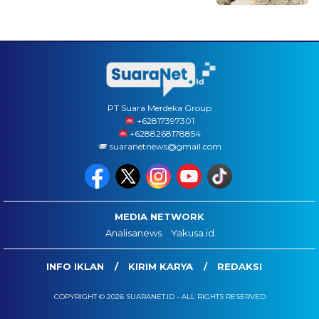
PT Suara Merdeka Group
‪+62817397301
+6288268178854
suaranetnews@gmail.com
MEDIA NETWORK
Analisanews
Yakusa.id
INFO IKLAN
KIRIM KARYA
REDAKSI
COPYRIGHT © 2026 SUARANET.ID - ALL RIGHTS RESERVED