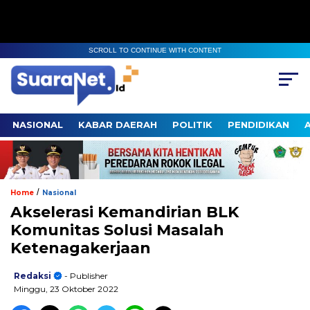
SCROLL TO CONTINUE WITH CONTENT
NASIONAL
KABAR DAERAH
POLITIK
PENDIDIKAN
/
Home
Nasional
Akselerasi Kemandirian BLK
Komunitas Solusi Masalah
Ketenagakerjaan
Redaksi
- Publisher
Minggu, 23 Oktober 2022