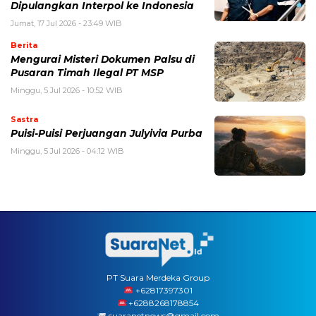
Dipulangkan Interpol ke Indonesia
Jumat, 17 Jul 2026 - 23:49 WIB
Berita
Mengurai Misteri Dokumen Palsu di
Pusaran Timah Ilegal PT MSP
Minggu, 5 Jul 2026 - 10:52 WIB
Sastra
Puisi-Puisi Perjuangan Julyivia Purba
Minggu, 5 Jul 2026 - 04:12 WIB
PT Suara Merdeka Group
‪+62817397301
+6288268178854
suaranetnews@gmail.com