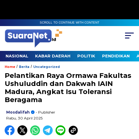
SCROLL TO CONTINUE WITH CONTENT
NASIONAL
KABAR DAERAH
POLITIK
PENDIDIKAN
/
/
Home
Berita
Uncategorized
Pelantikan Raya Ormawa Fakultas
Ushuluddin dan Dakwah IAIN
Madura, Angkat Isu Toleransi
Beragama
Mosdalifah
- Publisher
Rabu, 30 April 2025