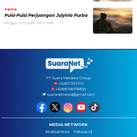
Sastra
Puisi-Puisi Perjuangan Julyivia Purba
Minggu, 5 Jul 2026 - 04:12 WIB
PT Suara Merdeka Group
‪+62817397301
+6288268178854
suaranetnews@gmail.com
MEDIA NETWORK
Analisanews
Yakusa.id