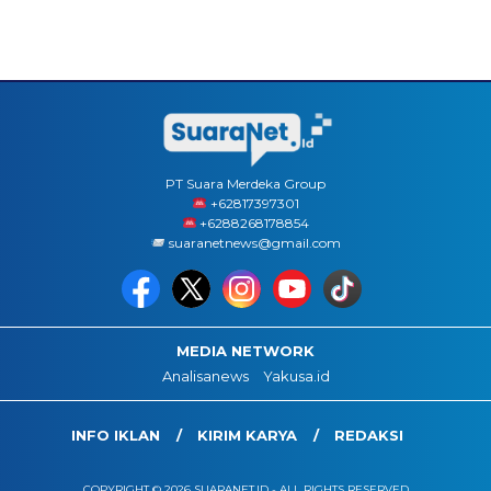
PT Suara Merdeka Group
‪+62817397301
+6288268178854
suaranetnews@gmail.com
MEDIA NETWORK
Analisanews
Yakusa.id
INFO IKLAN
KIRIM KARYA
REDAKSI
COPYRIGHT © 2026 SUARANET.ID - ALL RIGHTS RESERVED