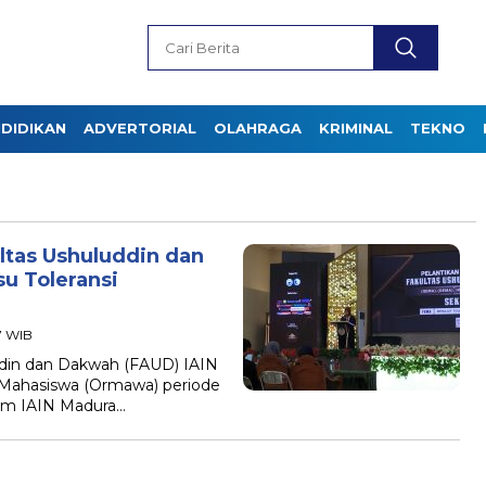
DIDIKAN
ADVERTORIAL
OLAHRAGA
KRIMINAL
TEKNO
ltas Ushuluddin dan
u Toleransi
57 WIB
ddin dan Dakwah (FAUD) IAIN
i Mahasiswa (Ormawa) periode
ium IAIN Madura…