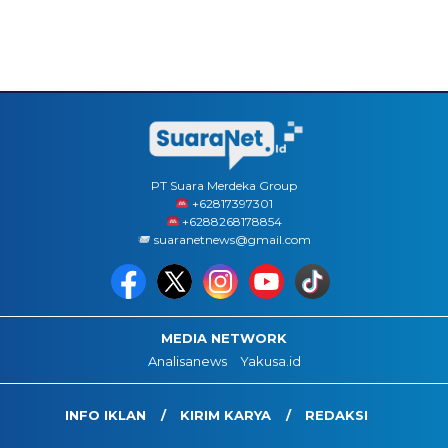
PT Suara Merdeka Group
‪+62817397301
+6288268178854
suaranetnews@gmail.com
MEDIA NETWORK
Analisanews
Yakusa.id
INFO IKLAN
KIRIM KARYA
REDAKSI