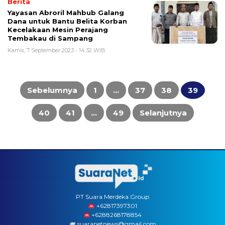
Berita
Yayasan Abroril Mahbub Galang
Dana untuk Bantu Belita Korban
Kecelakaan Mesin Perajang
Tembakau di Sampang
Kamis, 7 September 2023 - 14:32 WIB
Paginasi
pos
Sebelumnya
1
…
37
38
39
40
41
…
49
Selanjutnya
PT Suara Merdeka Group
‪+62817397301
+6288268178854
suaranetnews@gmail.com