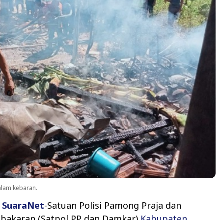
lam kebaran.
,
SuaraNet
-Satuan Polisi Pamong Praja dan
akaran (Satpol PP dan Damkar)
Kabupaten