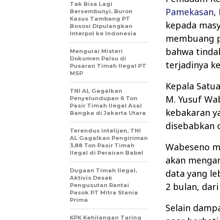
Tak Bisa Lagi
Pamekasan
,
Bersembunyi, Buron
Kasus Tambang PT
kepada masya
Bososi Dipulangkan
Interpol ke Indonesia
membuang p
bahwa tinda
Mengurai Misteri
Dokumen Palsu di
terjadinya k
Pusaran Timah Ilegal PT
MSP
Kepala Satu
TNI AL Gagalkan
M. Yusuf Wa
Penyelundupan 6 Ton
Pasir Timah Ilegal Asal
kebakaran ya
Bangka di Jakarta Utara
disebabkan 
Terendus Intelijen, TNI
AL Gagalkan Pengiriman
Wabeseno me
3,88 Ton Pasir Timah
Ilegal di Perairan Babel
akan mengar
Dugaan Timah Ilegal,
data yang leb
Aktivis Desak
2 bulan, dari
Pengusutan Rantai
Pasok PT Mitra Stania
Prima
Selain damp
KPK Kehilangan Taring