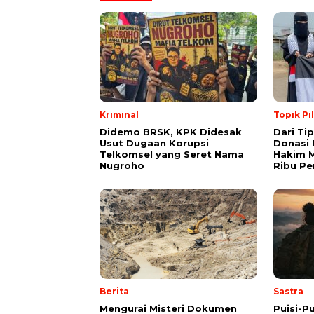
Kriminal
Topik Pi
Didemo BRSK, KPK Didesak
Dari Ti
Usut Dugaan Korupsi
Donasi 
Telkomsel yang Seret Nama
Hakim M
Nugroho
Ribu Pe
Berita
Sastra
Mengurai Misteri Dokumen
Puisi-Pu