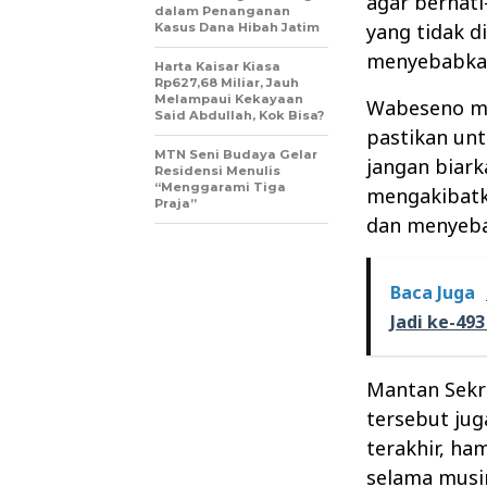
agar berhat
dalam Penanganan
yang tidak d
Kasus Dana Hibah Jatim
menyebabkan
Harta Kaisar Kiasa
Rp627,68 Miliar, Jauh
Melampaui Kekayaan
Wabeseno me
Said Abdullah, Kok Bisa?
pastikan un
MTN Seni Budaya Gelar
jangan biar
Residensi Menulis
“Menggarami Tiga
mengakibatk
Praja”
dan menyeba
Baca Juga
Jadi ke-49
Mantan Sekr
tersebut ju
terakhir, ha
selama musi