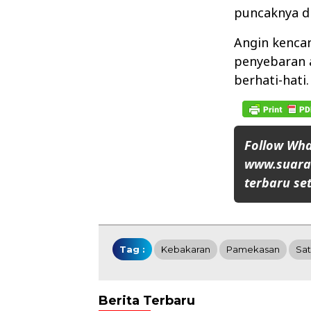
puncaknya d
Angin kenca
penyebaran 
berhati-hati.
Follow Wh
www.suaran
terbaru set
Tag :
Kebakaran
Pamekasan
Sat
Berita Terbaru