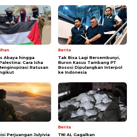
lihan
Berita
ps Abaya hingga
Tak Bisa Lagi Bersembunyi,
Palestina: Cara Icha
Buron Kasus Tambang PT
enginspirasi Ratusan
Bososi Dipulangkan Interpol
ngikut
ke Indonesia
Berita
isi Perjuangan Julyivia
TNI AL Gagalkan