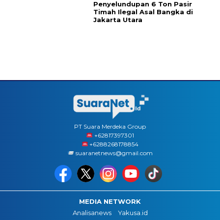
Penyelundupan 6 Ton Pasir
Timah Ilegal Asal Bangka di
Jakarta Utara
PT Suara Merdeka Group
‪+62817397301
+6288268178854
suaranetnews@gmail.com
MEDIA NETWORK
Analisanews
Yakusa.id