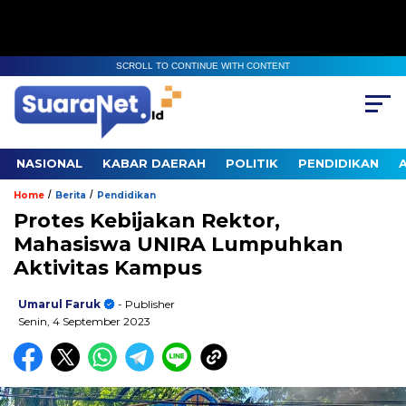
SCROLL TO CONTINUE WITH CONTENT
NASIONAL
KABAR DAERAH
POLITIK
PENDIDIKAN
/
/
Home
Berita
Pendidikan
Protes Kebijakan Rektor,
Mahasiswa UNIRA Lumpuhkan
Aktivitas Kampus
Umarul Faruk
- Publisher
Senin, 4 September 2023