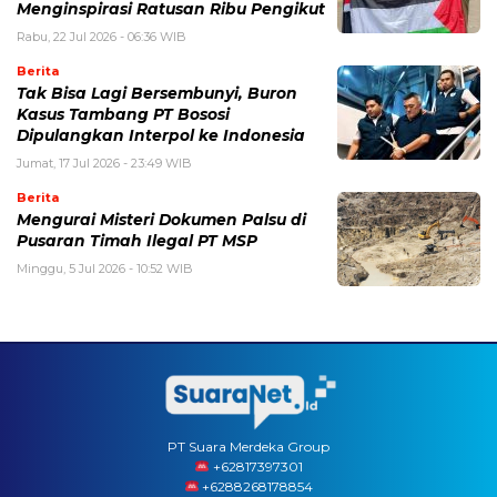
Menginspirasi Ratusan Ribu Pengikut
Rabu, 22 Jul 2026 - 06:36 WIB
Berita
Tak Bisa Lagi Bersembunyi, Buron
Kasus Tambang PT Bososi
Dipulangkan Interpol ke Indonesia
Jumat, 17 Jul 2026 - 23:49 WIB
Berita
Mengurai Misteri Dokumen Palsu di
Pusaran Timah Ilegal PT MSP
Minggu, 5 Jul 2026 - 10:52 WIB
PT Suara Merdeka Group
‪+62817397301
+6288268178854