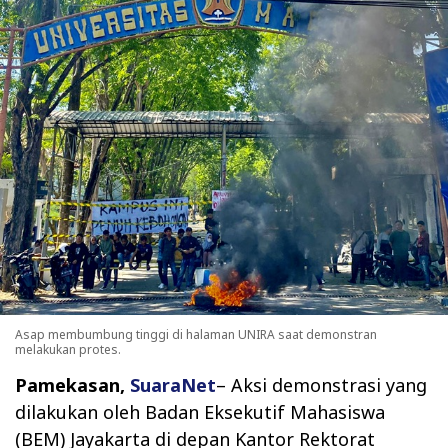
Asap membumbung tinggi di halaman UNIRA saat demonstran
melakukan protes.
Pamekasan,
SuaraNet
– Aksi demonstrasi yang
dilakukan oleh Badan Eksekutif Mahasiswa
(BEM) Jayakarta di depan Kantor Rektorat