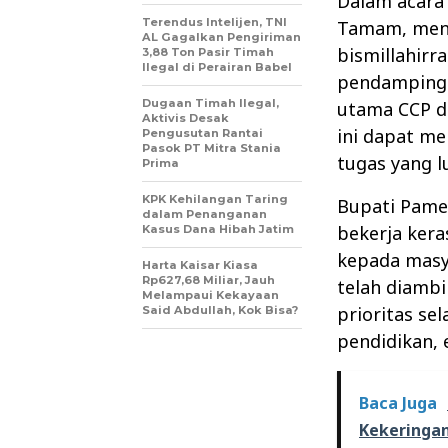
Dalam acara
Terendus Intelijen, TNI
Tamam, men
AL Gagalkan Pengiriman
bismillahir
3,88 Ton Pasir Timah
Ilegal di Perairan Babel
pendampinga
Dugaan Timah Ilegal,
utama CCP d
Aktivis Desak
ini dapat m
Pengusutan Rantai
Pasok PT Mitra Stania
tugas yang lu
Prima
KPK Kehilangan Taring
Bupati Pame
dalam Penanganan
bekerja ker
Kasus Dana Hibah Jatim
kepada masya
Harta Kaisar Kiasa
Rp627,68 Miliar, Jauh
telah diamb
Melampaui Kekayaan
prioritas s
Said Abdullah, Kok Bisa?
pendidikan, 
Baca Juga
Kekeringa