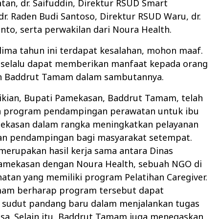
tan, dr. Saifuddin, Direktur RSUD Smart
r. Raden Budi Santoso, Direktur RSUD Waru, dr.
to, serta perwakilan dari Noura Health.
 lima tahun ini terdapat kesalahan, mohon maaf.
 selalu dapat memberikan manfaat kepada orang
ah Baddrut Tamam dalam sambutannya.
kian, Bupati Pamekasan, Baddrut Tamam, telah
 program pendampingan perawatan untuk ibu
mekasan dalam rangka meningkatkan pelayanan
an pendampingan bagi masyarakat setempat.
merupakan hasil kerja sama antara Dinas
amekasan dengan Noura Health, sebuah NGO di
atan yang memiliki program Pelatihan Caregiver.
am berharap program tersebut dapat
sudut pandang baru dalam menjalankan tugas
asa. Selain itu, Baddrut Tamam juga menegaskan