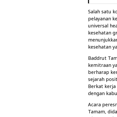
Salah satu 
pelayanan k
universal he
kesehatan g
menunjukkan 
kesehatan y
Baddrut Tam
kemitraan yan
berharap ker
sejarah posi
Berkat kerj
dengan kabup
Acara peresm
Tamam, didam