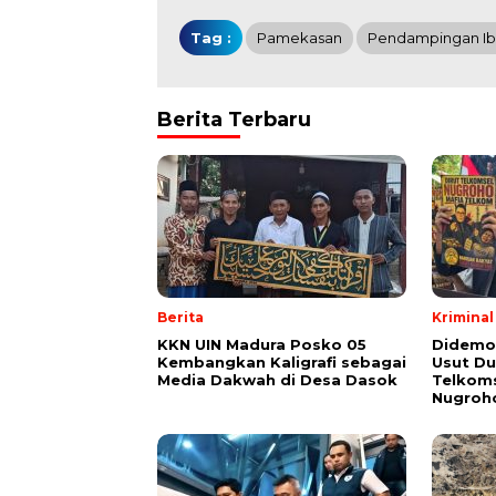
Tag :
Pamekasan
Pendampingan Ib
Berita Terbaru
Berita
Kriminal
KKN UIN Madura Posko 05
Didemo
Kembangkan Kaligrafi sebagai
Usut Du
Media Dakwah di Desa Dasok
Telkoms
Nugroh