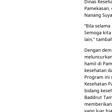
Dinas Keseha
Pamekasan, d
Nanang Suyan
“Bila selama
Semoga kita
lain,” tamb
Dengan demi
meluncurkan
hamil di Pa
kesehatan d
Program ini 
Kesehatan P
bidang keseh
Baddrut Tam
memberikan 
yang luar bi