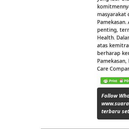
komitmennya
masyarakat d
Pamekasan. 
penting, ter
Health. Dal
atas kemitra
berharap ke
Pamekasan, 
Care Compan
Follow Wh
www.suaran
terbaru set