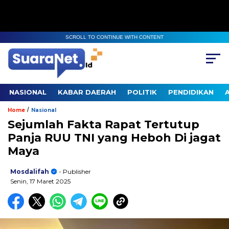
SCROLL TO CONTINUE WITH CONTENT
NASIONAL
KABAR DAERAH
POLITIK
PENDIDIKAN
/
Home
Nasional
Sejumlah Fakta Rapat Tertutup
Panja RUU TNI yang Heboh Di jagat
Maya
Mosdalifah
- Publisher
Senin, 17 Maret 2025