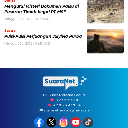
Berita
Mengurai Misteri Dokumen Palsu di
Pusaran Timah Ilegal PT MSP
Minggu, 5 Jul 2026 - 10:52 WIB
Sastra
Puisi-Puisi Perjuangan Julyivia Purba
Minggu, 5 Jul 2026 - 04:12 WIB
PT Suara Merdeka Group
‪+62817397301
+6288268178854
suaranetnews@gmail.com