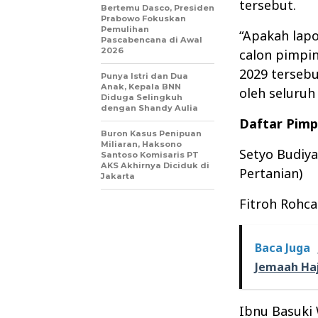
tersebut.
Bertemu Dasco, Presiden
Prabowo Fokuskan
Pemulihan
“Apakah lapo
Pascabencana di Awal
2026
calon pimpi
2029 tersebu
Punya Istri dan Dua
Anak, Kepala BNN
oleh seluruh
Diduga Selingkuh
dengan Shandy Aulia
Daftar Pimp
Buron Kasus Penipuan
Miliaran, Haksono
Setyo Budiya
Santoso Komisaris PT
AKS Akhirnya Diciduk di
Pertanian)
Jakarta
Fitroh Rohc
Baca Juga
Jemaah Haj
Ibnu Basuki