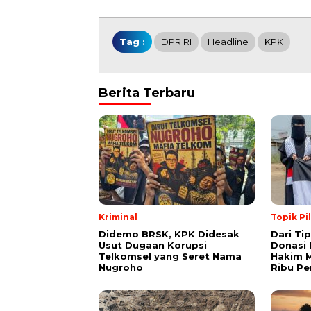
Tag :
DPR RI
Headline
KPK
Berita Terbaru
Kriminal
Topik Pi
Didemo BRSK, KPK Didesak
Dari Ti
Usut Dugaan Korupsi
Donasi 
Telkomsel yang Seret Nama
Hakim M
Nugroho
Ribu Pe