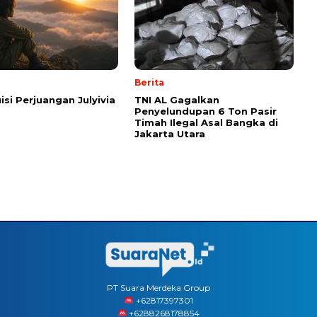
Berita
isi Perjuangan Julyivia
TNI AL Gagalkan
Penyelundupan 6 Ton Pasir
Timah Ilegal Asal Bangka di
Jakarta Utara
PT Suara Merdeka Group
‪+62817397301
+6288268178854