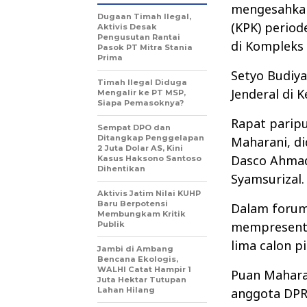
mengesahkan
Dugaan Timah Ilegal,
(KPK) period
Aktivis Desak
Pengusutan Rantai
di Kompleks 
Pasok PT Mitra Stania
Prima
Setyo Budiy
Timah Ilegal Diduga
Jenderal di 
Mengalir ke PT MSP,
Siapa Pemasoknya?
Rapat parip
Sempat DPO dan
Ditangkap Penggelapan
Maharani, di
2 Juta Dolar AS, Kini
Dasco Ahmad
Kasus Haksono Santoso
Dihentikan
Syamsurizal.
Aktivis Jatim Nilai KUHP
Baru Berpotensi
Dalam forum
Membungkam Kritik
mempresentas
Publik
lima calon p
Jambi di Ambang
Bencana Ekologis,
WALHI Catat Hampir 1
Puan Mahara
Juta Hektar Tutupan
Lahan Hilang
anggota DPR 