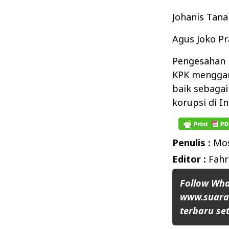
Johanis Tana
Agus Joko P
Pengesahan 
KPK menggant
baik sebaga
korupsi di I
Penulis :
Mos
Editor :
Fahr
Follow Wh
www.suaran
terbaru set