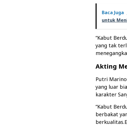
Baca Juga
untuk Men
“Kabut Berd
yang tak te
menegangkan
Akting M
Putri Marin
yang luar bi
karakter San
“Kabut Berdu
berbakat yan
berkualitas