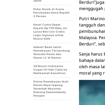
Jatim
Berduri”juga
menggugah p
Putar Musik di Acara
Pernikahan Kena Royalti
2 Persen
Putri Marino
tangguh dan 
Kesal Cuma Dapat
Royalti Rp 700 Ribu, Ari
pembunuhan b
Lasso Beri Izin Gratis
Lagu-lagunya untuk
Malaysia. Pe
Musisi Kafe
Berduri”, se
Heboh! Bank Jatim
Pamekasan Tersandung
Sanja harus
Skandal Pesta dan
Sawer LC di Kantor
bahaya dalam
oleh masa la
29 Musisi Indonesia
Gugat UU Hak Cipta ke
moral yang r
Mahkamah Konstitusi
Polres Pamekasan Ikuti
Panen Raya Jagung
Serentak Nasional,
Dukung Swasembada
Pangan