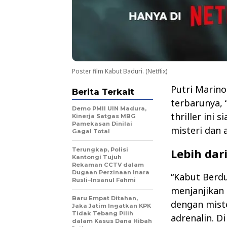
Poster film Kabut Baduri. (Netflix)
Putri Marin
Berita Terkait
terbarunya, 
Demo PMII UIN Madura,
thriller ini
Kinerja Satgas MBG
Pamekasan Dinilai
misteri dan
Gagal Total
Terungkap, Polisi
Lebih dar
Kantongi Tujuh
Rekaman CCTV dalam
Dugaan Perzinaan Inara
“Kabut Berdur
Rusli–Insanul Fahmi
menjanjikan
Baru Empat Ditahan,
dengan mist
Jaka Jatim Ingatkan KPK
Tidak Tebang Pilih
adrenalin. Di
dalam Kasus Dana Hibah