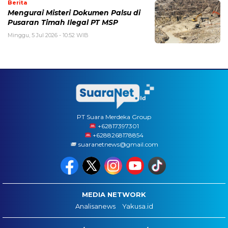
Berita
Mengurai Misteri Dokumen Palsu di
Pusaran Timah Ilegal PT MSP
Minggu, 5 Jul 2026 - 10:52 WIB
PT Suara Merdeka Group
‪+62817397301
+6288268178854
suaranetnews@gmail.com
MEDIA NETWORK
Analisanews
Yakusa.id