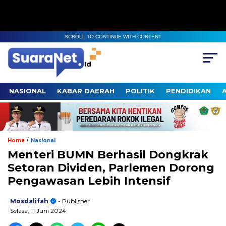
SCROLL TO CONTINUE WITH CONTENT
NASIONAL
KABAR DAERAH
POLITIK
PENDIDIKAN
/
Home
Nasional
Menteri BUMN Berhasil Dongkrak
Setoran Dividen, Parlemen Dorong
Pengawasan Lebih Intensif
Mosdalifah
- Publisher
Selasa, 11 Juni 2024