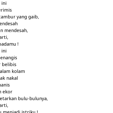
 ini
erimis
tambur yang gaib,
endesah
n mendesah,
rti,
padamu !
 ini
menangis
 belibis
dalam kolam
ak nakal
manis
 ekor
etarkan bulu-bulunya,
rti,
 menjadi istriku !