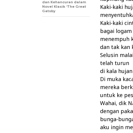
dan Kehancuran dalam
Kaki-kaki hu
Novel Klasik ‘The Great
Gatsby
menyentuhka
Kaki-kaki ci
bagai logam
menempuh k
dan tak kan
Selusin mala
telah turun
di kala hujan
Di muka kaca
mereka berk
untuk ke pe
Wahai, dik N
dengan paka
bunga-bunga
aku ingin m