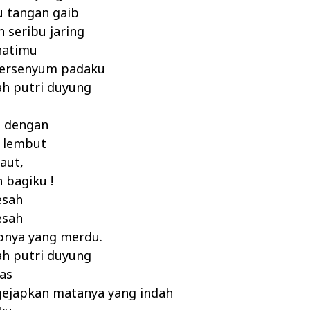
u tangan gaib
 seribu jaring
hatimu
 tersenyum padaku
ah putri duyung
g dengan
 lembut
aut,
 bagiku !
esah
esah
pnya yang merdu.
ah putri duyung
as
ejapkan matanya yang indah