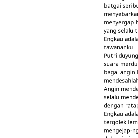
batgai serib
menyebarkan
menyergap 
yang selalu
Engkau adal
tawananku
Putri duyun
suara merdu
bagai angin l
mendesahlah
Angin mend
selalu mend
dengan rata
Engkau adal
tergolek lem
mengejap-ng