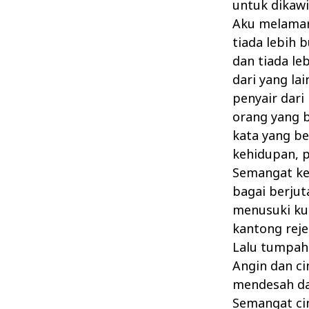
untuk dikaw
Aku melamar
tiada lebih 
dan tiada le
dari yang la
penyair dari
orang yang b
kata yang be
kehidupan, p
Semangat ke
bagai berjuta
menusuki kuli
kantong reje
Lalu tumpah
Angin dan ci
mendesah da
Semangat ci