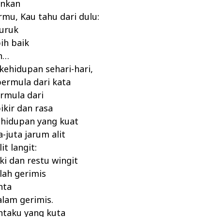
inkan
mu, Kau tahu dari dulu:
buruk
bih baik
in…
 kehidupan sehari-hari,
ermula dari kata
rmula dari
ikir dan rasa
hidupan yang kuat
-juta jarum alit
t langit:
ki dan restu wingit
lah gerimis
nta
lam gerimis.
ntaku yang kuta