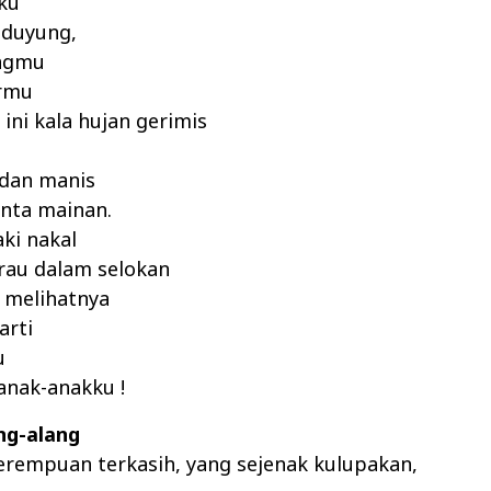
ku
 duyung,
ingmu
rmu
 ini kala hujan gerimis
 dan manis
nta mainan.
aki nakal
rau dalam selokan
i melihatnya
arti
u
anak-anakku !
ng-alang
erempuan terkasih, yang sejenak kulupakan,