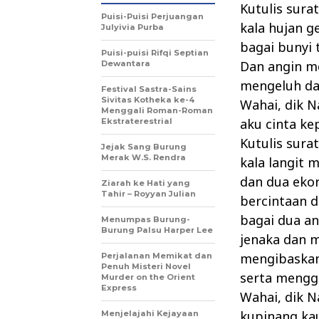
Kutulis surat
Puisi-Puisi Perjuangan
kala hujan g
Julyivia Purba
bagai bunyi 
Puisi-puisi Rifqi Septian
Dan angin m
Dewantara
mengeluh da
Festival Sastra-Sains
Sivitas Kotheka ke-4
Wahai, dik Na
Menggali Roman-Roman
aku cinta ke
Ekstraterestrial
Kutulis surat
Jejak Sang Burung
Merak W.S. Rendra
kala langit 
dan dua ekor
Ziarah ke Hati yang
Tahir – Royyan Julian
bercintaan 
bagai dua an
Menumpas Burung-
Burung Palsu Harper Lee
jenaka dan 
mengibaskan
Perjalanan Memikat dan
Penuh Misteri Novel
serta mengg
Murder on the Orient
Express
Wahai, dik Na
kupinang kau
Menjelajahi Kejayaan