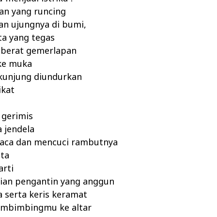
jan yang runcing
n ujungnya di bumi,
nta yang tegas
 berat gemerlapan
e muka
 kunjung diundurkan
ikat
 gerimis
 jendela
aca dan mencuci rambutnya
sta
arti
ian pengantin yang anggun
 serta keris keramat
embimbingmu ke altar