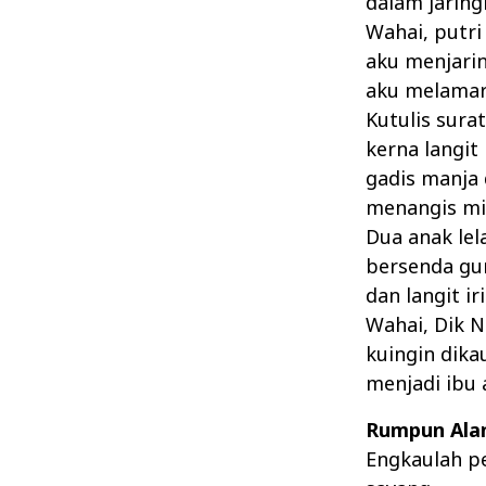
dalam jaring
Wahai, putri
aku menjar
aku melama
Kutulis surat
kerna langit
gadis manja
menangis mi
Dua anak lel
bersenda gu
dan langit ir
Wahai, Dik N
kuingin dika
menjadi ibu 
Rumpun Ala
Engkaulah p