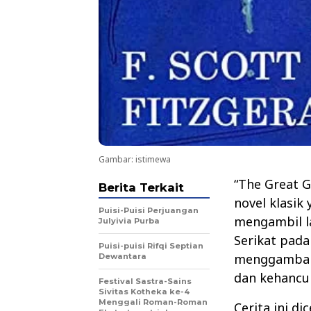
Gambar: istimewa
“The Great G
Berita Terkait
novel klasik
Puisi-Puisi Perjuangan
mengambil l
Julyivia Purba
Serikat pada
Puisi-puisi Rifqi Septian
menggambark
Dewantara
dan kehancu
Festival Sastra-Sains
Sivitas Kotheka ke-4
Menggali Roman-Roman
Cerita ini d