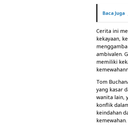
Baca Juga
Cerita ini m
kekayaan, ke
menggambark
ambivalen. G
memiliki kek
kemewahanny
Tom Buchana
yang kasar d
wanita lain
konflik dalam
keindahan d
kemewahan.