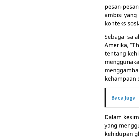
pesan-pesan
ambisi yang 
konteks sosi
Sebagai sala
Amerika, “T
tentang kehi
menggunakan
menggambark
kehampaan d
Baca Juga
Dalam kesim
yang menggu
kehidupan g