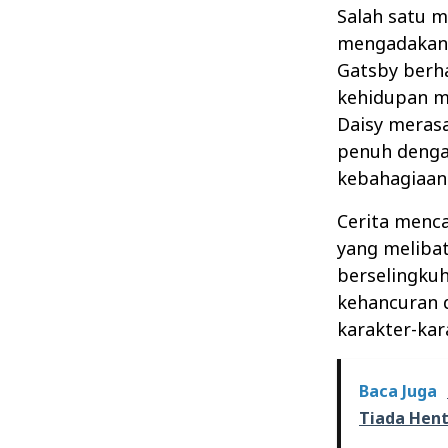
Salah satu m
mengadakan 
Gatsby berh
kehidupan m
Daisy meras
penuh denga
kebahagiaan
Cerita menca
yang melibat
berselingku
kehancuran 
karakter-kar
Baca Juga
Tiada Hent