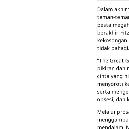
Dalam akhir
teman-teman 
pesta megah
berakhir. F
kekosongan 
tidak bahagi
“The Great 
pikiran dan 
cinta yang h
menyoroti k
serta mengek
obsesi, dan k
Melalui pros
menggambark
mendalam. No