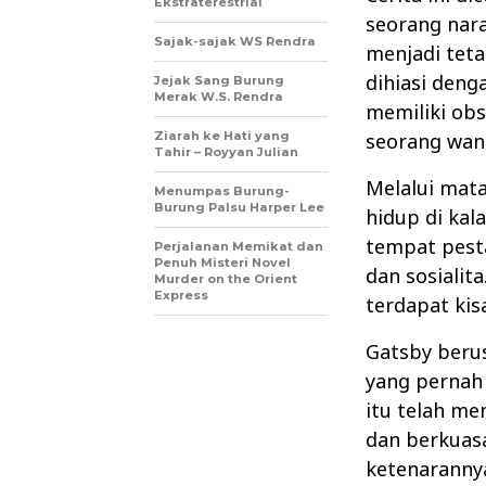
Ekstraterestrial
seorang nara
Sajak-sajak WS Rendra
menjadi teta
dihiasi deng
Jejak Sang Burung
Merak W.S. Rendra
memiliki obs
Ziarah ke Hati yang
seorang wani
Tahir – Royyan Julian
Melalui mata
Menumpas Burung-
Burung Palsu Harper Lee
hidup di ka
tempat pesta
Perjalanan Memikat dan
Penuh Misteri Novel
dan sosialit
Murder on the Orient
Express
terdapat kis
Gatsby beru
yang pernah 
itu telah m
dan berkuasa
ketenarannya